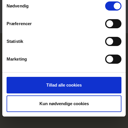
Samtykkevalg
Kontakt-telefon: 70 27 42 12 -
Kontakt os
Nødvendig
Ændre samtykke
Præferencer
Statistik
Marketing
Tillad alle cookies
Kun nødvendige cookies