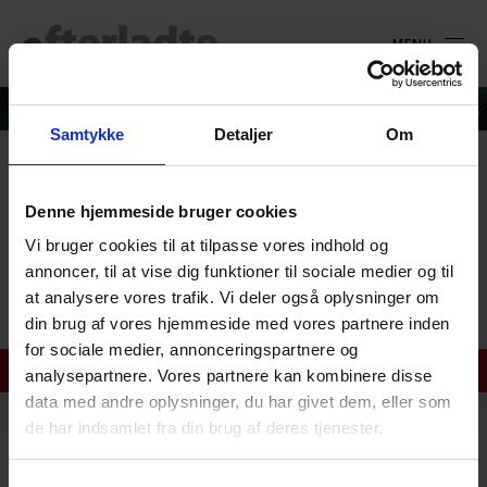
MENU
Samtykke
Detaljer
Om
Efterladte
Denne hjemmeside bruger cookies
nyhedsbrev_August 2016_web
Vi bruger cookies til at tilpasse vores indhold og
annoncer, til at vise dig funktioner til sociale medier og til
Efterladte nyhedsbrev_August 2016_web
at analysere vores trafik. Vi deler også oplysninger om
din brug af vores hjemmeside med vores partnere inden
for sociale medier, annonceringspartnere og
analysepartnere. Vores partnere kan kombinere disse
data med andre oplysninger, du har givet dem, eller som
de har indsamlet fra din brug af deres tjenester.
Landsforeningen for efterladte efter selvmord
Junoparken 3, Mou, 9280 Storvorde