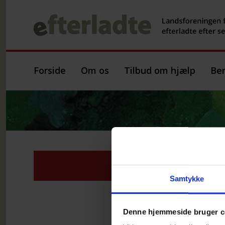
Forside
Om os
Tilbud om hjælp
Ber
Ef
Samtykke
Denne hjemmeside bruger c