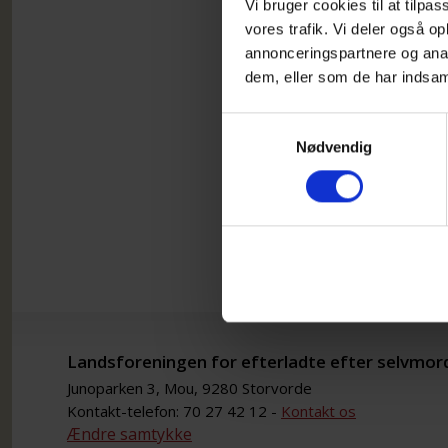
Vi bruger cookies til at tilpas
vores trafik. Vi deler også 
annonceringspartnere og anal
dem, eller som de har indsaml
Samtykkevalg
Nødvendig
Landsforeningen for efterladte efter selvmor
Junoparken 3, Mou, 9280 Storvorde
Kontakt-telefon: 70 27 42 12 -
Kontakt os
Ændre samtykke