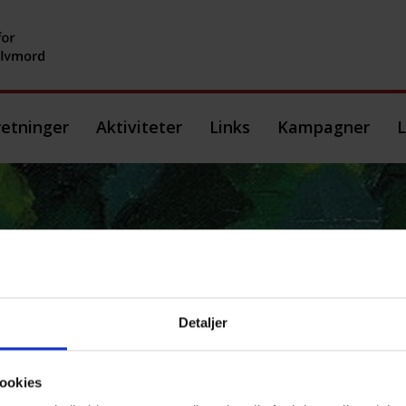
etninger
Aktiviteter
Links
Kampagner
L
terladte Nyhedsbrev A
Detaljer
ookies