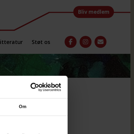
Bliv medlem
itteratur
Støt os
PR 2025_web
Om