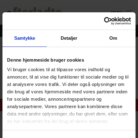
MENU
Samtykke
Detaljer
Om
Oversigt over artiklerne af
Denne hjemmeside bruger cookies
Jonas Bisgaard Kristensen
Vi bruger cookies til at tilpasse vores indhold og
annoncer, til at vise dig funktioner til sociale medier og til
Oversigt over artiklerne af Jonas Bisgaard Kristensen
at analysere vores trafik. Vi deler også oplysninger om
din brug af vores hjemmeside med vores partnere inden
for sociale medier, annonceringspartnere og
analysepartnere. Vores partnere kan kombinere disse
data med andre oplysninger, du har givet dem, eller som
de har indsamlet fra din brug af deres tjenester.
Landsforeningen for efterladte efter selvmord
Junoparken 3, Mou, 9280 Storvorde