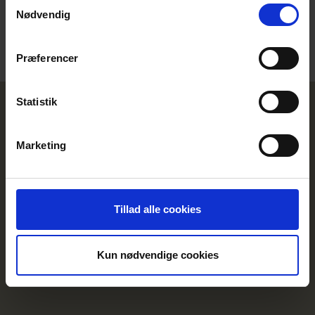
Samtykkevalg
Kontakt-telefon: 70 27 42 12 -
Kontakt os
Nødvendig
Ændre samtykke
Præferencer
Statistik
Marketing
Tillad alle cookies
Kun nødvendige cookies