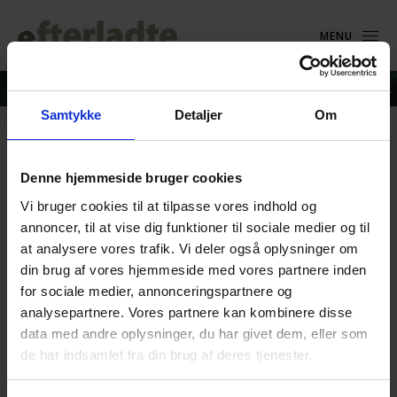
MENU
Samtykke
Detaljer
Om
Kristeligt Dagblad mener_
Flere selvmord kan
Denne hjemmeside bruger cookies
Vi bruger cookies til at tilpasse vores indhold og
forebygges – Kristeligt
annoncer, til at vise dig funktioner til sociale medier og til
Dagblad
at analysere vores trafik. Vi deler også oplysninger om
din brug af vores hjemmeside med vores partnere inden
for sociale medier, annonceringspartnere og
analysepartnere. Vores partnere kan kombinere disse
data med andre oplysninger, du har givet dem, eller som
de har indsamlet fra din brug af deres tjenester.