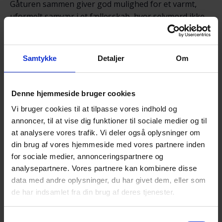
Gåturen sammen giver god mulighed for et varmt,
uformelt samvær i et fællesskab, hvor selvmord ikke
er tabu.
Vi går tur uanset hvordan vejret er!
Samtykke
Detaljer
Om
Alle er velkomne!
Du må gerne tage en ven med, hvis du har behov for
Denne hjemmeside bruger cookies
det.
Vi bruger cookies til at tilpasse vores indhold og
annoncer, til at vise dig funktioner til sociale medier og til
Det der tales om, er i fortrolighed mellem deltagerne.
at analysere vores trafik. Vi deler også oplysninger om
Vi vil gerne have tilmelding til arrangementet
senest
din brug af vores hjemmeside med vores partnere inden
fredag 15. maj kl. 18.00 via NemTilmeld:
for sociale medier, annonceringspartnere og
https://efterladte.nemtilmeld.dk/637/
eller til
analysepartnere. Vores partnere kan kombinere disse
Mette eller Jonna (se kontaktoplysningerne)
data med andre oplysninger, du har givet dem, eller som
de har indsamlet fra din brug af deres tjenester.
Walk & Talk er et tilbud fra Landsforeningen for
efterladte efter selvmord:
www.efterladte.dk
Samtykkevalg