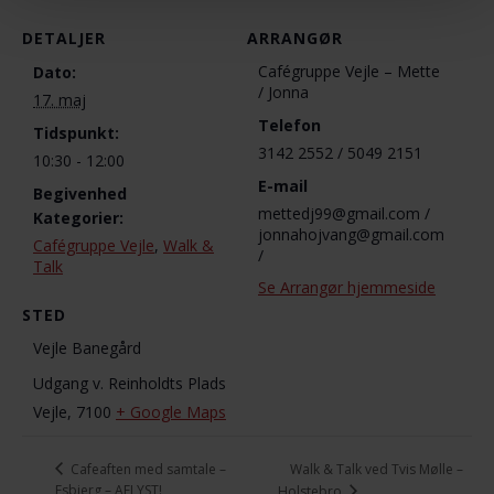
DETALJER
ARRANGØR
Cafégruppe Vejle – Mette
Dato:
/ Jonna
17. maj
Telefon
Tidspunkt:
3142 2552 / 5049 2151
10:30 - 12:00
E-mail
Begivenhed
mettedj99@gmail.com /
Kategorier:
jonnahojvang@gmail.com
Cafégruppe Vejle
,
Walk &
/
Talk
Se Arrangør hjemmeside
STED
Vejle Banegård
Udgang v. Reinholdts Plads
Vejle
,
7100
+ Google Maps
Walk & Talk ved Tvis Mølle –
Cafeaften med samtale –
Esbjerg – AFLYST!
Holstebro