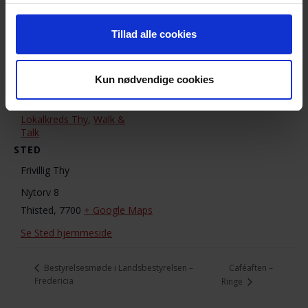
Johanne Knigge
Dato:
30. juni 2019
Telefon
Tillad alle cookies
60470373
Tidspunkt:
13:00 - 15:00
Se Arrangør hjemmeside
Kun nødvendige cookies
Begivenhed
Kategorier:
Lokalkreds Thy
,
Walk &
Talk
STED
Frivillig Thy
Nytorv 8
Thisted
,
7700
+ Google Maps
Se Sted hjemmeside
Caféaften –
Bestyrelsesmøde i Landsbestyrelsen –
Fredericia
Ringe