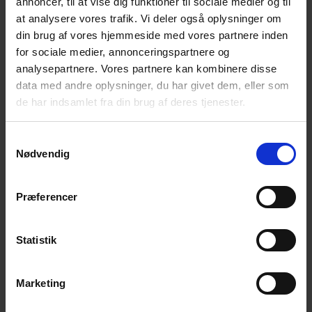
annoncer, til at vise dig funktioner til sociale medier og til
med andre i en lignende situation som dig.
at analysere vores trafik. Vi deler også oplysninger om
Du får mulighed for et varmt, uformelt samvær i
din brug af vores hjemmeside med vores partnere inden
et fællesskab, hvor selvmord ikke er tabu.
for sociale medier, annonceringspartnere og
analysepartnere. Vores partnere kan kombinere disse
Du er altid velkommen til at tage en ven med, hvis
data med andre oplysninger, du har givet dem, eller som
du har behov for det.
de har indsamlet fra din brug af deres tjenester.
Samtykkevalg
Kontaktperson:
Nødvendig
Johanne Knigge, Tlf. 60 47 03 73
Præferencer
Tilføj til kalender
Statistik
Marketing
DETALJER
ARRANGØR