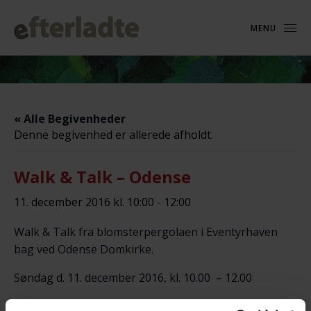
MENU
« Alle Begivenheder
Denne begivenhed er allerede afholdt.
Walk & Talk – Odense
11. december 2016 kl. 10:00
-
12:00
Walk & Talk fra blomsterpergolaen i Eventyrhaven
bag ved Odense Domkirke.
Søndag d. 11. december 2016, kl. 10.00 – 12.00
Har du lyst til at gå en tur sammen med andre som