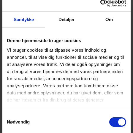
har mistet til selvmord og få mulighed for at tale om
livet som efterladt efter selvmord. Så venter Lis
Kaspersen og Anne Hansen kl. 10 ved pergolaen i
Samtykke
Detaljer
Om
Eventyrhaven bagved Odense Domkirke på
søndagene d. 9. oktober, 20. november og 11.
Denne hjemmeside bruger cookies
december 2016.
Vi bruger cookies til at tilpasse vores indhold og
Da vi går den mørke tid går vi turen mellem 10-12. Vi
annoncer, til at vise dig funktioner til sociale medier og til
har begge mistet til selvmord (mand marts 2012 og
at analysere vores trafik. Vi deler også oplysninger om
bror november 2012).
din brug af vores hjemmeside med vores partnere inden
for sociale medier, annonceringspartnere og
Alle er velkommen. Du må gerne tage en ven med.
analysepartnere. Vores partnere kan kombinere disse
data med andre oplysninger, du har givet dem, eller som
Nærmere oplysninger om Walk & Talk fås hos:Lis
de har indsamlet fra din brug af deres tjenester.
Kaspersen, tlf. 61 46 35 11, mail
liskaspersen45@gmail.com
Anne Hansen, tlf. 23 11 61
79, mail
asboye@gmail.com
Samtykkevalg
Nødvendig