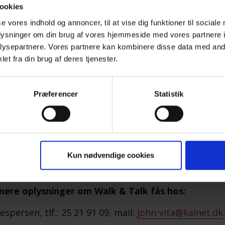
nde datoer er aftalt for foråret/sommeren 2022: 20.
ookies
 og 26. juni i Odense. Juli måned holder vi ferielukk
se vores indhold og annoncer, til at vise dig funktioner til sociale
se.
oplysninger om din brug af vores hjemmeside med vores partnere i
ysepartnere. Vores partnere kan kombinere disse data med andr
rventer at turen slutter ca. kl. 12.00. Hvis der er ste
et fra din brug af deres tjenester.
en kop kaffe eller andet for egen regning på en af b
r tur uanset hvordan vejret er!
Præferencer
Statistik
er velkomne!
er bliver talt om er i fortrolighed mellem deltagerne
& Talk er et tilbud fra Lokalkreds Fyn, Landsforenin
Kun nødvendige cookies
mord.
www.efterladte.dk
ere oplysninger om Walk & Talk fås hos:
espersen, tlf.: 25 21 91 09, mail:
John-vita@kalnet.dk