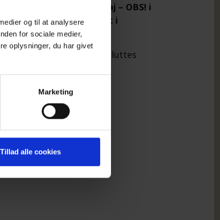
 marts, 24. april, 22. maj – OBS! i
et. Vi går igen 21. august i
 medier og til at analysere
nden for sociale medier,
e oplysninger, du har givet
mning for det, kan turen afsluttes
yens cafeer.
Marketing
.
gen for efterladte efter
Tillad alle cookies