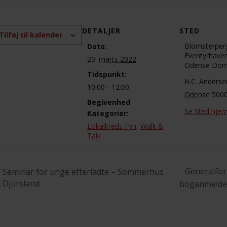
DETALJER
STED
Tilføj til kalender
Blomsterperg
Dato:
Eventyrhave
20. marts 2022
Odense Dom
Tidspunkt:
H.C. Anders
10:00 - 12:00
Odense
500
Begivenhed
Se Sted hje
Kategorier:
Lokalkreds Fyn
,
Walk &
Talk
Generalfor
Seminar for unge efterladte – Sommerhus
 Djursland
boganmeldel