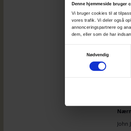
Følge
Denne hjemmeside bruger c
Ringe
Vi bruger cookies til at tilpas
Oden
vores trafik. Vi deler også 
annonceringspartnere og anal
Vi fo
dem, eller som de har indsaml
over 
Samtykkevalg
Vi gå
Nødvendig
Alle 
Det d
Walk 
selv
Nærm
John J