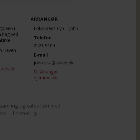
ARRANGØR
olaen i
Lokalkreds Fyn – John
n bag ved
Telefon
kirke
2521 9109
en Haven
E-mail
0
john-vita@kalnet.dk
mmeside
Se Arrangør
hjemmeside
samling og caféaften med
se – Thisted