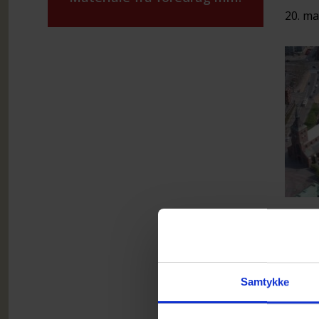
20. ma
Har d
mulig
Så ve
Samtykke
Oden