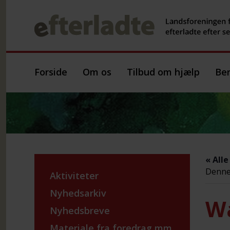
Forside
Om os
Tilbud om hjælp
Ber
« All
Denne 
Aktiviteter
Nyhedsarkiv
Wa
Nyhedsbreve
Materiale fra foredrag mm.