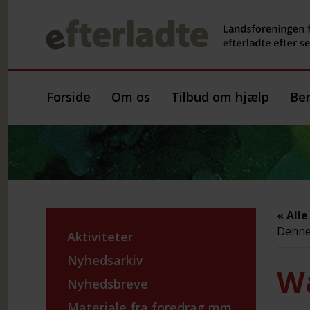
Forside
Om os
Tilbud om hjælp
Ber
« All
Denne 
Aktiviteter
Nyhedsarkiv
Wa
Nyhedsbreve
Materiale fra foredrag mm.