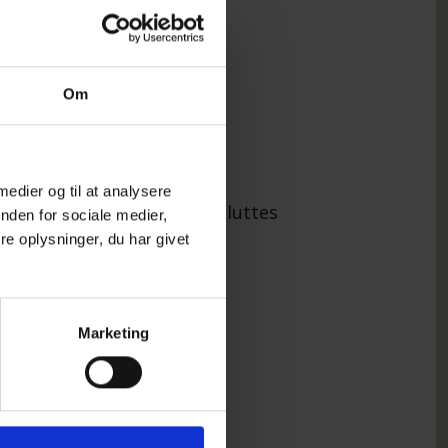
Om
. maj og 21. juni
 medier og til at analysere
mning for det, kan turen afsluttes
nden for sociale medier,
yens cafeer.
e oplysninger, du har givet
Marketing