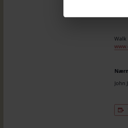
Alle 
Det d
Walk 
www.e
Nærm
John J