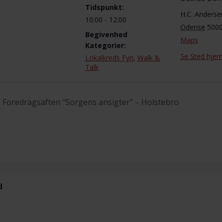
Tidspunkt:
H.C. Anders
10:00 - 12:00
Odense
500
Begivenhed
Maps
Kategorier:
Se Sted hje
Lokalkreds Fyn
,
Walk &
Talk
Foredragsaften “Sorgens ansigter” – Holstebro
d