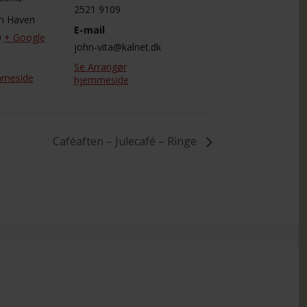
2521 9109
en Haven
E-mail
0
+ Google
john-vita@kalnet.dk
Se Arrangør
mmeside
hjemmeside
Caféaften – Julecafé – Ringe