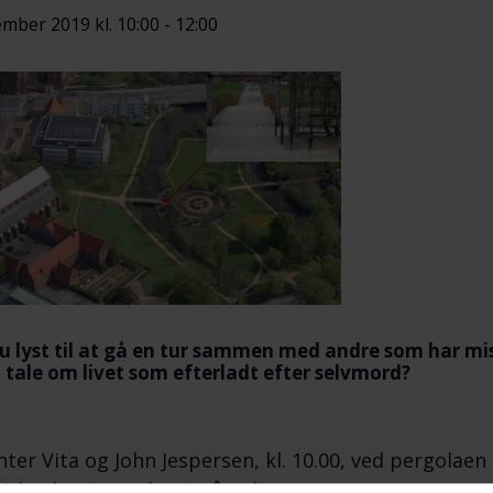
ember 2019 kl. 10:00
-
12:00
u lyst til at gå en tur sammen med andre som har mi
t tale om livet som efterladt efter selvmord?
nter Vita og John Jespersen, kl. 10.00, ved pergola
rke den 1. søndag i måneden.