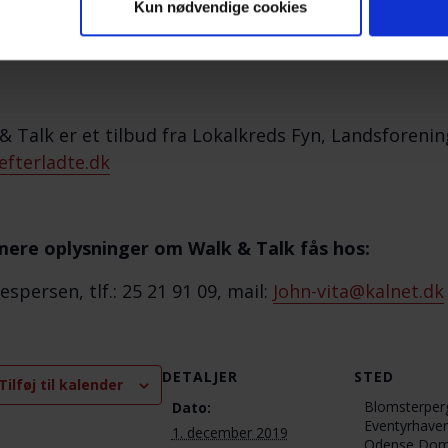
er velkomne!
Kun nødvendige cookies
er bliver talt om er i fortrolighed mellem deltagerne
& Talk er et tilbud fra Lokalkreds Fyn, Landsforenin
fterladte.dk
ere oplysninger om Walk & Talk fås hos:
espersen, tlf.: 25 21 91 09, mail:
John-vita@kalnet.dk
DETALJER
STED
Tilføj til kalender
Blomsterperg
Dato:
Eventyrhave
1. december 2019
Odense Dom