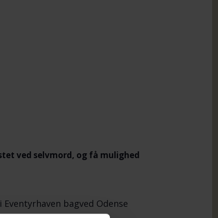
stet ved selvmord, og få mulighed
en i Eventyrhaven bagved Odense