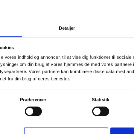
nde datoer er aftalt: 1. december 2019,
Detaljer
2020: 19. januar, 16. februar, 22. marts, 26. april, 17
ookies
se vores indhold og annoncer, til at vise dig funktioner til sociale
rventer at turen slutter ca. kl. 12.00. Hvis der er ste
oplysninger om din brug af vores hjemmeside med vores partnere i
en kop kaffe eller andet for egen regning på en af b
ysepartnere. Vores partnere kan kombinere disse data med andr
et fra din brug af deres tjenester.
r tur uanset hvordan vejret er!
Præferencer
Statistik
og John har mistet en voksen søn ved selvmord.