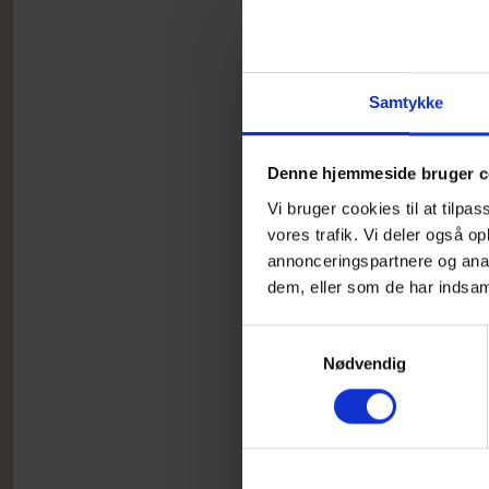
Følge
Samtykke
og i 
Denne hjemmeside bruger c
Vi bruger cookies til at tilpas
Vi fo
vores trafik. Vi deler også 
over 
annonceringspartnere og anal
dem, eller som de har indsaml
Vi gå
Samtykkevalg
Nødvendig
Vita 