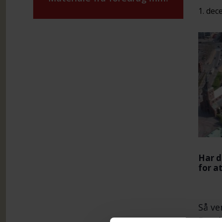
1. dec
Har d
for a
Så ve
Domki