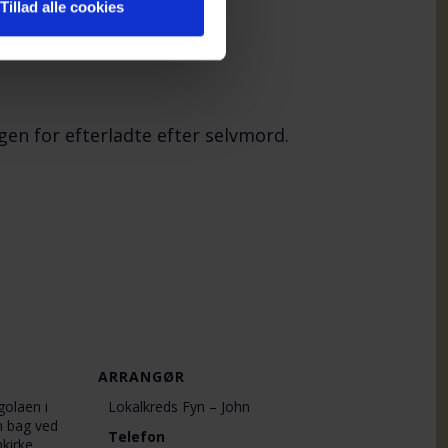
Tillad alle cookies
.
gen for efterladte efter selvmord.
ARRANGØR
olaen i
Lokalkreds Fyn – John
n bag ved
Telefon
kirke