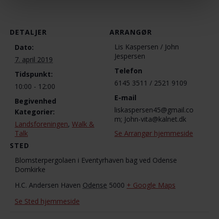
DETALJER
ARRANGØR
Lis Kaspersen / John
Dato:
Jespersen
7. april 2019
Telefon
Tidspunkt:
6145 3511 / 2521 9109
10:00 - 12:00
E-mail
Begivenhed
liskaspersen45@gmail.co
Kategorier:
m; John-vita@kalnet.dk
Landsforeningen
,
Walk &
Talk
Se Arrangør hjemmeside
STED
Blomsterpergolaen i Eventyrhaven bag ved Odense
Domkirke
H.C. Andersen Haven
Odense
5000
+ Google Maps
Se Sted hjemmeside