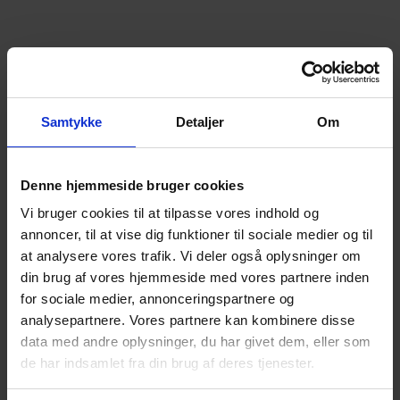
Vi forventer at turen slutter ca. kl. 12.00. Hvis der er
stemning for det, kan turen afsluttes over en kop
kaffe eller andet for egen regning på en af byens
Samtykke
Detaljer
Om
cafeer.
Vi går tur uanset hvordan vejret er!
Denne hjemmeside bruger cookies
Vi bruger cookies til at tilpasse vores indhold og
Vi har begge mistet ved selvmord (Lis – ægtefælle, og
annoncer, til at vise dig funktioner til sociale medier og til
John – voksen søn)
at analysere vores trafik. Vi deler også oplysninger om
din brug af vores hjemmeside med vores partnere inden
for sociale medier, annonceringspartnere og
analysepartnere. Vores partnere kan kombinere disse
Alle er velkomne!
data med andre oplysninger, du har givet dem, eller som
de har indsamlet fra din brug af deres tjenester.
Det der bliver talt om er i fortrolighed mellem
deltagerne.