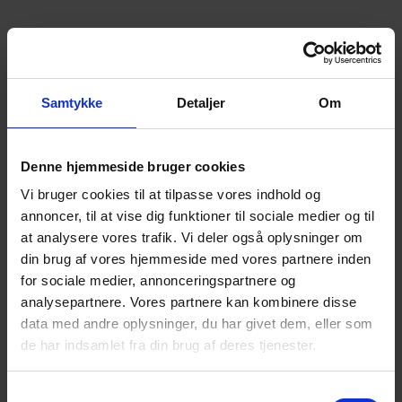
Vi forventer at turen slutter ca. kl. 12.00. Hvis der er
stemning for det, kan turen afsluttes over en kop
kaffe eller andet for egen regning på en af byens
cafeer.
Samtykke
Detaljer
Om
Vi går tur uanset hvordan vejret er!
Denne hjemmeside bruger cookies
Vi bruger cookies til at tilpasse vores indhold og
Vi har begge mistet ved selvmord (Lis – ægtefælle, og
annoncer, til at vise dig funktioner til sociale medier og til
John – voksen søn)
at analysere vores trafik. Vi deler også oplysninger om
din brug af vores hjemmeside med vores partnere inden
for sociale medier, annonceringspartnere og
analysepartnere. Vores partnere kan kombinere disse
Alle er velkomne!
data med andre oplysninger, du har givet dem, eller som
Det der bliver talt om er i fortrolighed mellem
de har indsamlet fra din brug af deres tjenester.
deltagerne.
Samtykkevalg