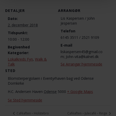
DETALJER
ARRANGØR
Lis Kaspersen / John
Dato:
Jespersen
2. december 2018
Telefon
Tidspunkt:
6145 3511 / 2521 9109
10:00 - 12:00
E-mail
Begivenhed
liskaspersen45@gmail.co
Kategorier:
m; John-vita@kalnet.dk
Lokalkreds Fyn
,
Walk &
Talk
Se Arrangør hjemmeside
STED
Blomsterpergolaen i Eventyrhaven bag ved Odense
Domkirke
H.C. Andersen Haven
Odense
5000
+ Google Maps
Se Sted hjemmeside
Caféaften – Holstebro
Caféaften – Julecafé – Ringe