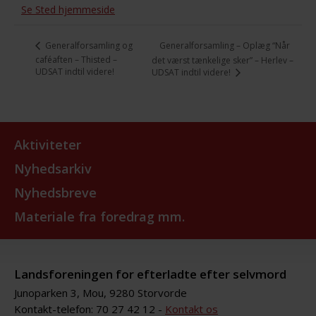
Se Sted hjemmeside
Generalforsamling – Oplæg “Når
Generalforsamling og
caféaften – Thisted –
det værst tænkelige sker” – Herlev –
UDSAT indtil videre!
UDSAT indtil videre!
Aktiviteter
Nyhedsarkiv
Nyhedsbreve
Materiale fra foredrag mm.
Landsforeningen for efterladte efter selvmord
Junoparken 3, Mou, 9280 Storvorde
Kontakt-telefon: 70 27 42 12 -
Kontakt os