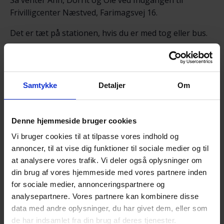
Frivilligcenter Næstved, Farimagsvej 16.
Det er tæt på stationen, hvis du er med tog eller bus.
Er du i bil kan du f.eks. parkere bag SparNord eller på
Kvægtorvet ved Kvickly.
Samtykke
Detaljer
Om
Vi går i området ved Rådmandshaven / Herlufsholm. –
Gåturen sammen giver god mulighed for et varmt,
Denne hjemmeside bruger cookies
uformelt samvær i et fællesskab, hvor selvmord ikke
Vi bruger cookies til at tilpasse vores indhold og
er tabu.
annoncer, til at vise dig funktioner til sociale medier og til
at analysere vores trafik. Vi deler også oplysninger om
din brug af vores hjemmeside med vores partnere inden
Turen varer ca. halvanden time, og så runder vi af
for sociale medier, annonceringspartnere og
analysepartnere. Vores partnere kan kombinere disse
med en kop kaffe / the i Frivilligcenteret.
data med andre oplysninger, du har givet dem, eller som
Skulle vejret evt. være for dårligt til at gå tur i skoven,
de har indsamlet fra din brug af deres tjenester.