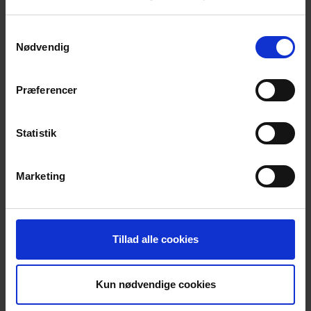
kan vi stadig få den gode samtale i frivilligcentret. – Så
kom bare alligevel, selv om det regner eller blæser.
Samtykkevalg
Nødvendig
Du må gerne tage en ven med, hvis du har behov for
det.
Præferencer
Det der tales om er i fortrolighed mellem deltagerne.
Statistik
Kontakt:
Marketing
Ole Specht Jensen, Mobil: 6133 6022,
Mail:
ole.specht@outlook.dk
Ann Morgills, Mobil: 2862 6115
Tillad alle cookies
Dorrit Sørensen, Mobil: 3064 4260
Kun nødvendige cookies