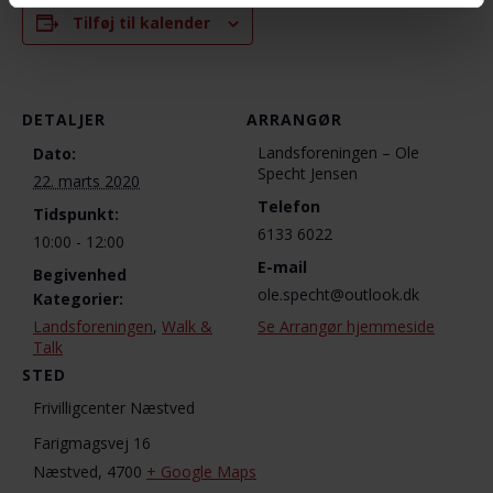
Tilføj til kalender
DETALJER
ARRANGØR
Landsforeningen – Ole
Dato:
Specht Jensen
22. marts 2020
Telefon
Tidspunkt:
6133 6022
10:00 - 12:00
E-mail
Begivenhed
ole.specht@outlook.dk
Kategorier:
Landsforeningen
,
Walk &
Se Arrangør hjemmeside
Talk
STED
Frivilligcenter Næstved
Farigmagsvej 16
Næstved
,
4700
+ Google Maps