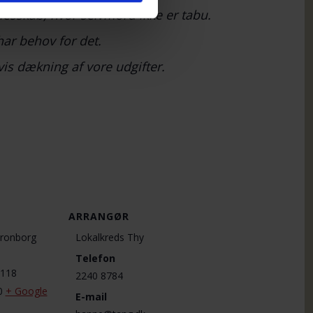
lesskab, hvor selvmord ikke er tabu.
har behov for det.
vis dækning af vore udgifter.
ARRANGØR
Kronborg
Lokalkreds Thy
Telefon
 118
2240 8784
0
+ Google
E-mail