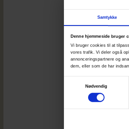
Lokal
Mødes
Samtykke
overd
at ma
Denne hjemmeside bruger c
kræfte
Vi bruger cookies til at tilpas
vores trafik. Vi deler også 
Vi mø
annonceringspartnere og anal
og ka
dem, eller som de har indsaml
Tilme
Samtykkevalg
Kørse
Nødvendig
dreje
bålpl
D