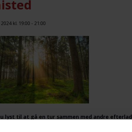
isted
i 2024 kl. 19:00
-
21:00
u lyst til at gå en tur sammen med andre efterladt
ringer med hinanden?