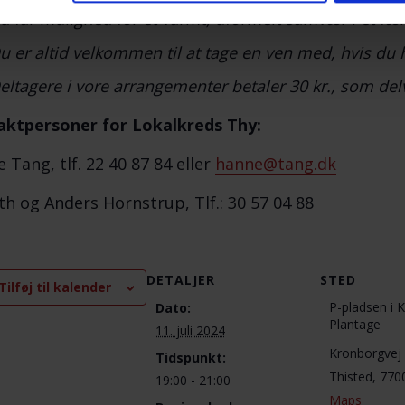
u får mulighed for et varmt, uformelt samvær i et fæl
u er altid velkommen til at tage en ven med, hvis du 
eltagere i vore arrangementer betaler 30 kr., som del
ktpersoner for Lokalkreds Thy:
 Tang, tlf. 22 40 87 84 eller
hanne@tang.dk
th og Anders Hornstrup, Tlf.: 30 57 04 88
DETALJER
STED
Tilføj til kalender
P-pladsen i 
Dato:
Plantage
11. juli 2024
Kronborgvej
Tidspunkt:
Thisted
,
770
19:00 - 21:00
Maps