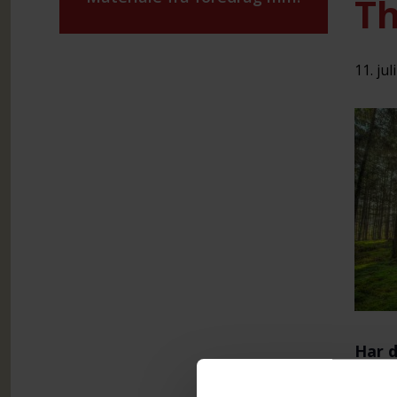
Th
11. jul
Har d
erfa