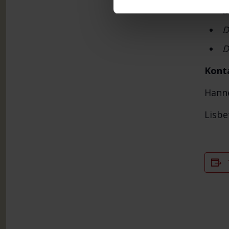
D
D
D
Konta
Hanne
Lisbe