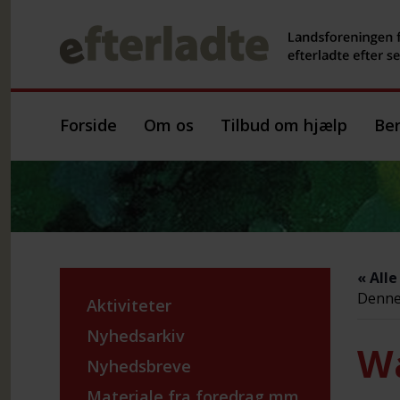
Forside
Om os
Tilbud om hjælp
Ber
« All
Denne 
Aktiviteter
Nyhedsarkiv
Wa
Nyhedsbreve
Materiale fra foredrag mm.