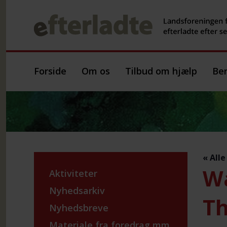
Forside
Om os
Tilbud om hjælp
Ber
« All
Wa
Aktiviteter
Nyhedsarkiv
Th
Nyhedsbreve
Materiale fra foredrag mm.