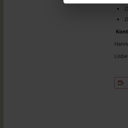
D
D
Kont
Hanne
Lisbe