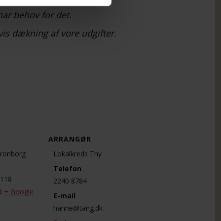
har behov for det.
vis dækning af vore udgifter.
ARRANGØR
Kronborg
Lokalkreds Thy
Telefon
 118
2240 8784
0
+ Google
E-mail
hanne@tang.dk