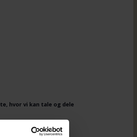
e, hvor vi kan tale og dele
n.