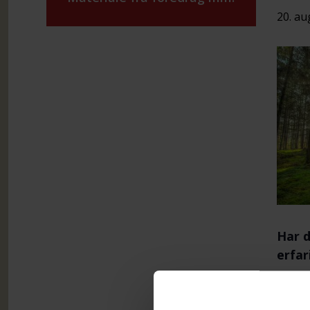
20. au
Har d
erfa
Lokal