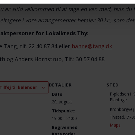
u er altid velkommen til at tage en ven med, hvis du 
eltagere i vore arrangementer betaler 30 kr., som del
aktpersoner for Lokalkreds Thy:
 Tang, tlf. 22 40 87 84 eller
hanne@tang.dk
th og Anders Hornstrup, Tlf.: 30 57 04 88
DETALJER
STED
Tilføj til kalender
P-pladsen i 
Dato:
Plantage
20. august
Kronborgvej
Tidspunkt:
Thisted
,
770
19:00 - 21:00
Maps
Begivenhed
Kategorier: