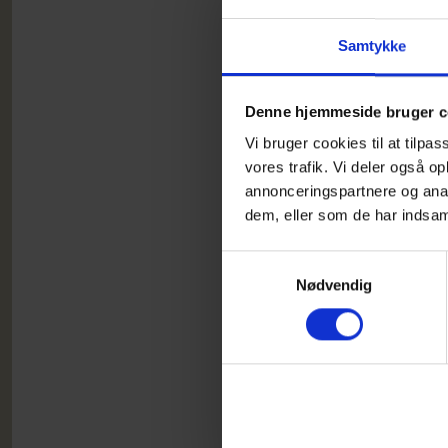
Mødes
overd
Samtykke
at ma
kræfte
Denne hjemmeside bruger c
Vi mø
Vi bruger cookies til at tilpas
vores trafik. Vi deler også 
Tilme
annonceringspartnere og anal
https
dem, eller som de har indsaml
neden
Samtykkevalg
Kørse
Nødvendig
dreje
bålpl
D
D