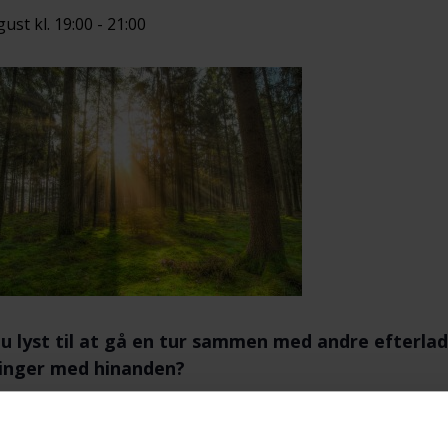
gust kl. 19:00
-
21:00
u lyst til at gå en tur sammen med andre efterladt
ringer med hinanden?
kreds Thy inviterer til Walk & Talk i sommerperiode