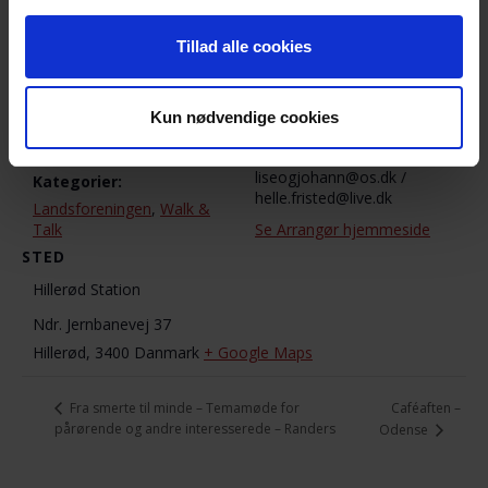
DETALJER
ARRANGØR
Lise Tarkiainen / Helle
Dato:
Tillad alle cookies
Fristed
1. november 2020
Telefon
Tidspunkt:
3089 3576 / 5091 7489
Kun nødvendige cookies
10:00 - 12:00
E-mail
Begivenhed
liseogjohann@os.dk /
Kategorier:
helle.fristed@live.dk
Landsforeningen
,
Walk &
Talk
Se Arrangør hjemmeside
STED
Hillerød Station
Ndr. Jernbanevej 37
Hillerød
,
3400
Danmark
+ Google Maps
Caféaften –
Fra smerte til minde – Temamøde for
pårørende og andre interesserede – Randers
Odense