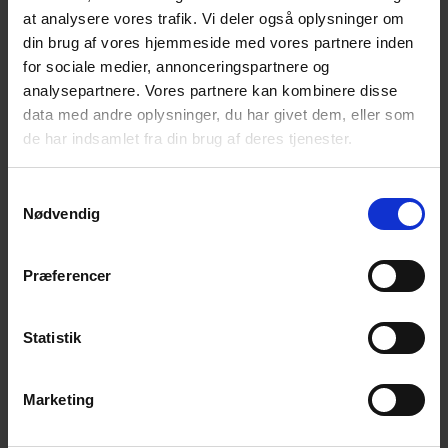
at analysere vores trafik. Vi deler også oplysninger om
Vi går igen følgende søndage: 6. december 2020
din brug af vores hjemmeside med vores partnere inden
Alle er velkomne!
for sociale medier, annonceringspartnere og
analysepartnere. Vores partnere kan kombinere disse
Det der tales om er i fortrolighed mellem deltagerne.
data med andre oplysninger, du har givet dem, eller som
de har indsamlet fra din brug af deres tjenester.
Kontakt:
Samtykkevalg
Nødvendig
Lise Tarkiainen, tlf. 3089 3576
Helle Fristed, tlf. 5091 7489
Præferencer
Statistik
Tilføj til kalender
Marketing