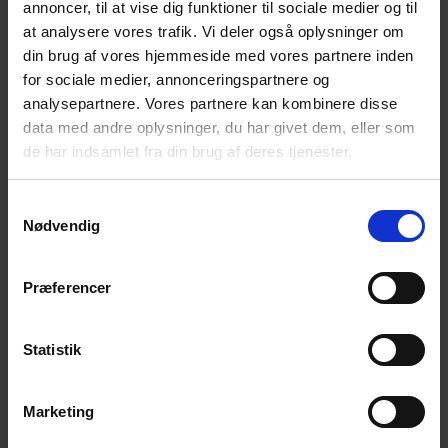
annoncer, til at vise dig funktioner til sociale medier og til
Vi går igen følgende søndage: 4. oktober, 1. november
at analysere vores trafik. Vi deler også oplysninger om
og 6. december 2020
din brug af vores hjemmeside med vores partnere inden
for sociale medier, annonceringspartnere og
Alle er velkomne!
analysepartnere. Vores partnere kan kombinere disse
data med andre oplysninger, du har givet dem, eller som
Det der tales om er i fortrolighed mellem deltagerne.
de har indsamlet fra din brug af deres tjenester.
Samtykkevalg
Kontakt:
Nødvendig
Lise Tarkiainen, tlf. 3089 3576
Præferencer
Helle Fristed, tlf. 5091 7489
Statistik
Tilføj til kalender
Marketing