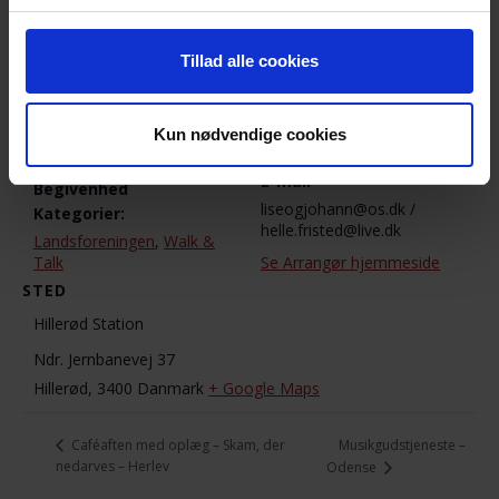
DETALJER
ARRANGØR
Tillad alle cookies
Lise Tarkiainen / Helle
Dato:
Fristed
6. september 2020
Telefon
Tidspunkt:
Kun nødvendige cookies
3089 3576 / 5091 7489
10:00 - 12:00
E-mail
Begivenhed
liseogjohann@os.dk /
Kategorier:
helle.fristed@live.dk
Landsforeningen
,
Walk &
Talk
Se Arrangør hjemmeside
STED
Hillerød Station
Ndr. Jernbanevej 37
Hillerød
,
3400
Danmark
+ Google Maps
Musikgudstjeneste –
Caféaften med oplæg – Skam, der
nedarves – Herlev
Odense