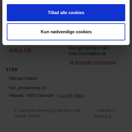
DETALJER
ARRANGØR
Lise Tarkiainen / Helle
Dato:
Tillad alle cookies
Fristed
7. april 2019
Telefon
Tidspunkt:
3089 3576 / 5091 7489
Kun nødvendige cookies
10:00 - 12:00
E-mail
Begivenhed Kategori:
liseogjohann@os.dk /
Walk & Talk
helle.fristed@live.dk
Se Arrangør hjemmeside
STED
Hillerød Station
Ndr. Jernbanevej 37
Hillerød
,
3400
Danmark
+ Google Maps
Caféaften –
Generalforsamling og caféaften med
oplæg – Farum
Aalborg