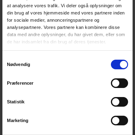
at analysere vores trafik. Vi deler også oplysninger om
Vi går igen følgende søndage: 5. maj og 2. juni
din brug af vores hjemmeside med vores partnere inden
Alle er velkomne!
for sociale medier, annonceringspartnere og
analysepartnere. Vores partnere kan kombinere disse
Det der tales om er i fortrolighed mellem deltagerne.
data med andre oplysninger, du har givet dem, eller som
de har indsamlet fra din brug af deres tjenester.
Kontakt:
Samtykkevalg
Nødvendig
Lise Tarkiainen, tlf. 3089 3576
Helle Fristed, tlf. 5091 7489
Præferencer
Statistik
Tilføj til kalender
Marketing