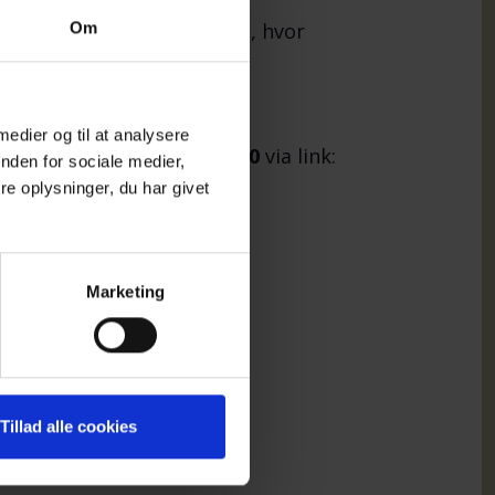
lt samvær i et fællesskab, hvor
Om
vom det regner og blæser.
 medier og til at analysere
dag d. 16. august kl. 18.00
via link:
nden for sociale medier,
e oplysninger, du har givet
Marketing
te efter
Tillad alle cookies