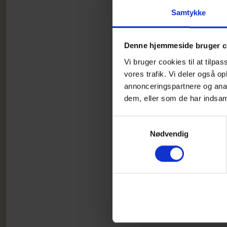
Gåtur
Samtykke
selvm
Denne hjemmeside bruger c
Vi fo
Vi bruger cookies til at tilpas
Vi vi
vores trafik. Vi deler også 
Walk 
annonceringspartnere og anal
dem, eller som de har indsaml
Samtykkevalg
Alle 
Nødvendig
Du må
Det d
Walk 
selv