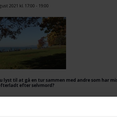
gust 2021 kl. 17:00
-
19:00
u lyst til at gå en tur sammen med andre som har mis
fterladt efter selvmord?
nter Tamira og Ole ved hovedindgangen til Frederiksb
t.