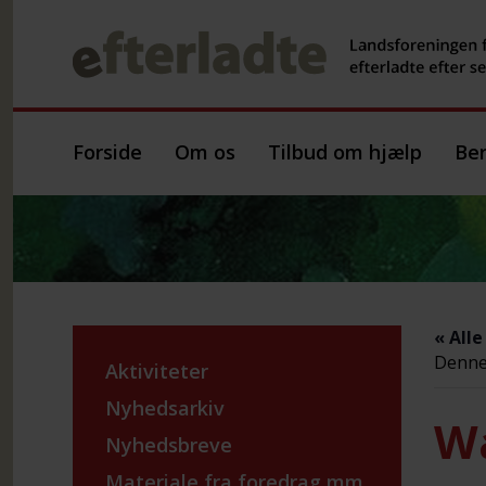
Forside
Om os
Tilbud om hjælp
Ber
« All
Denne 
Aktiviteter
Nyhedsarkiv
Wa
Nyhedsbreve
Materiale fra foredrag mm.