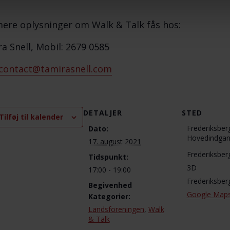
re oplysninger om Walk & Talk fås hos:
a Snell, Mobil: 2679 0585
contact@tamirasnell.com
DETALJER
STED
Tilføj til kalender
Frederiksber
Dato:
Hovedindga
17. august 2021
Frederiksber
Tidspunkt:
3D
17:00 - 19:00
Frederiksber
Begivenhed
Google Map
Kategorier:
Landsforeningen
,
Walk
& Talk