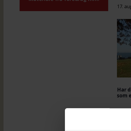
17. au
Har d
som e
Så ve
augus