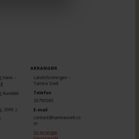
ARRANGØR
g Have –
Landsforeningen –
ng
Tamira Snell
Telefon
g Runddel
26790585
g
,
2000
+
E-mail
s
contact@tamirasnell.co
m
Se Arrangør
hjemmeside