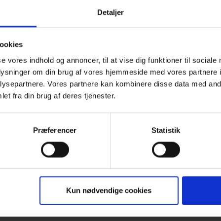
en sammen giver god mulighed for et varmt, uforme
Detaljer
ord ikke er tabu.
ookies
rventer at gå i 1 ½ – 2 timer, og vi går også tur sel
se vores indhold og annoncer, til at vise dig funktioner til sociale
l gerne have tilmelding til arrangementet
senest man
oplysninger om din brug af vores hjemmeside med vores partnere i
& Talk – Frederiksberg Have (nemtilmeld.dk)
ysepartnere. Vores partnere kan kombinere disse data med andr
et fra din brug af deres tjenester.
er velkomne!
Præferencer
Statistik
 gerne tage en ven med, hvis du har behov for det.
er tales om er i fortrolighed mellem deltagerne.
& Talk er et tilbud fra Landsforeningen for efterlad
Kun nødvendige cookies
mord:
www.efterladte.dk