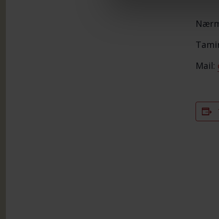
Nærme
Tamir
Mail: