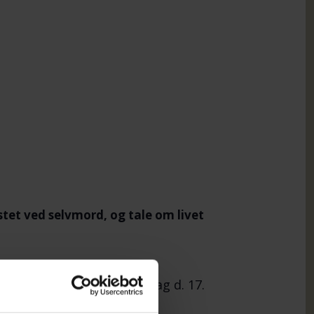
tet ved selvmord, og tale om livet
erg Have, kl. 17.00, tirsdag d. 17.