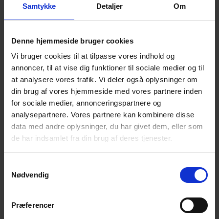
Samtykke
Detaljer
Om
Turen varer ca. halvanden time.
Alle er velkomne!
Denne hjemmeside bruger cookies
Vi bruger cookies til at tilpasse vores indhold og
Du må gerne tage en ven med, hvis du har behov for
annoncer, til at vise dig funktioner til sociale medier og til
det.
at analysere vores trafik. Vi deler også oplysninger om
Det der tales om, er i fortrolighed mellem deltagerne.
din brug af vores hjemmeside med vores partnere inden
for sociale medier, annonceringspartnere og
Vi vil gerne have tilmelding til arrangementet
senest
analysepartnere. Vores partnere kan kombinere disse
mandag 7. august kl. 18.00
via link:
data med andre oplysninger, du har givet dem, eller som
https://efterladte.nemtilmeld.dk/279/
de har indsamlet fra din brug af deres tjenester.
Samtykkevalg
Nødvendig
Vel mødt og venlig hilsen
Bestyrelsen – Lokalkreds Midtjylland
Præferencer
Sara Lorentsen, mobil 4043 9699 – for evt. spørgsmål