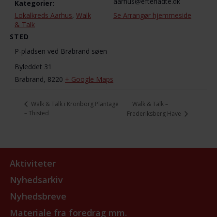
aarhus@efterladte.dk
Kategorier:
Lokalkreds Aarhus
,
Walk
Se Arrangør hjemmeside
& Talk
STED
P-pladsen ved Brabrand søen
Byleddet 31
Brabrand
,
8220
+ Google Maps
Walk & Talk –
Walk & Talk i Kronborg Plantage
– Thisted
Frederiksberg Have
Aktiviteter
Nyhedsarkiv
Nyhedsbreve
Materiale fra foredrag mm.