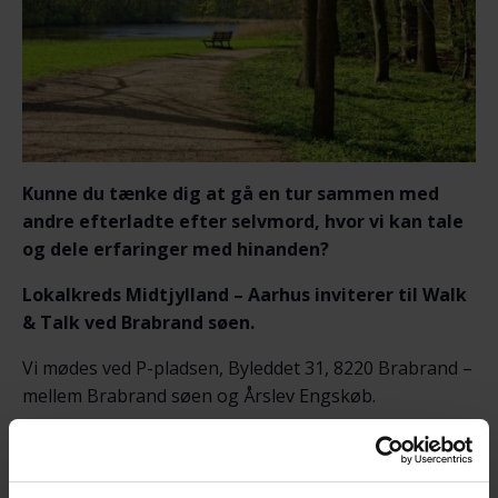
Kunne du tænke dig at gå en tur sammen med
andre efterladte efter selvmord, hvor vi kan tale
og dele erfaringer med hinanden?
Lokalkreds Midtjylland – Aarhus inviterer til Walk
& Talk ved Brabrand søen.
Vi mødes ved P-pladsen, Byleddet 31, 8220 Brabrand –
mellem Brabrand søen og Årslev Engskøb.
Gåturen sammen giver god mulighed for et varmt,
uformelt samvær i et fællesskab, hvor selvmord ikke
er tabu. Vi går tur uanset hvordan vejret er!