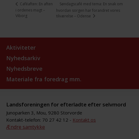
Søndagscafé med tema: En snak om
Caféaften: En aften
i ordenes magt –
hvordan sorgen har forandret vores
Viborg
tilværelse – Odense
Aktiviteter
Nyhedsarkiv
Nyhedsbreve
Materiale fra foredrag mm.
Landsforeningen for efterladte efter selvmord
Junoparken 3, Mou, 9280 Storvorde
Kontakt-telefon: 70 27 42 12 -
Kontakt os
Ændre samtykke