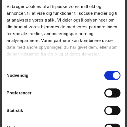
Vi bruger cookies til at tilpasse vores indhold og
annoncer, til at vise dig funktioner til sociale medier og til
Kurset ledes af
at analysere vores trafik. Vi deler også oplysninger om
psykoterapeut og
din brug af vores hjemmeside med vores partnere inden
traumeterapeut Karin
for sociale medier, annonceringspartnere og
Westh Langgaard,
analysepartnere. Vores partnere kan kombinere disse
mangeårig underviser på
data med andre oplysninger, du har givet dem, eller som
selvhjælps seminarer for
de har indsamlet fra din brug af deres tjenester.
efterladte efter selvmord
Samtykkevalg
Nødvendig
Præferencer
Deltagerpris:
100 kr. for medlemmer og 200 kr. for
ikke medlemmer, inkl. undervisning samt kaffe/te.
Statistik
Der er plads 8 deltagere.
Sidste frist for tilmelding er 24. januar 2023 via