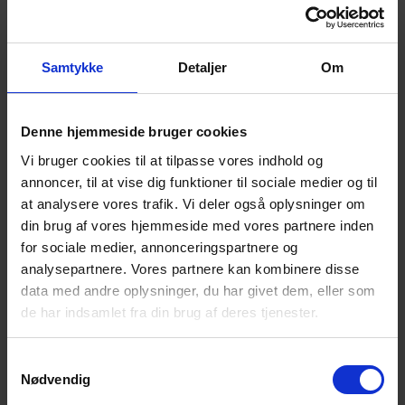
Samtykke
Detaljer
Om
Denne hjemmeside bruger cookies
Den internationale association for
Vi bruger cookies til at tilpasse vores indhold og
selvmordsforebyggelse (IASP) inviterer dig til at
annoncer, til at vise dig funktioner til sociale medier og til
tænde et lys kl. 20.00 på den 10. september –
at analysere vores trafik. Vi deler også oplysninger om
Verdensdag for selvmordsforebyggelse
din brug af vores hjemmeside med vores partnere inden
for sociale medier, annonceringspartnere og
analysepartnere. Vores partnere kan kombinere disse
Tænd et lys i
data med andre oplysninger, du har givet dem, eller som
et vindue kl. 20.00
de har indsamlet fra din brug af deres tjenester.
for at vise din støtte
til selvmordsforebyggelse
Samtykkevalg
for at mindes en mistet elsket
Nødvendig
og for alle efterladte efter selvmord.