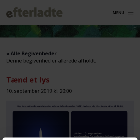
MENU
« Alle Begivenheder
Denne begivenhed er allerede afholdt.
Tænd et lys
10. september 2019 kl. 20:00