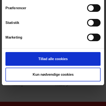
Præferencer
Tilføj til kalender
Statistik
Marketing
DETALJER
Dato:
10. september 2019
Tillad alle cookies
Tidspunkt:
20:00
Kun nødvendige cookies
Caféaften med foredrag –
Mindegudstjeneste i
Aalborg
Thisted