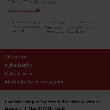
Aalborg
,
9000
+ Google Maps
Se Sted hjemmeside
Fra chok og stilstand til levende liv –
Frivillig Fredag på
Store Torv – Thisted
Temamøde for pårørende og andre
– AFLYST
interesserede – København
Aktiviteter
Nyhedsarkiv
Nyhedsbreve
Materiale fra foredrag mm.
Landsforeningen for efterladte efter selvmord
Junoparken 3, Mou, 9280 Storvorde