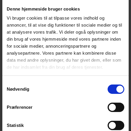
Det er vores relationer også – mange af os har været
afskåret fra at besøge hinanden. Ensomheden eller
Denne hjemmeside bruger cookies
aleneheden er som altid en udfordring på både godt
Vi bruger cookies til at tilpasse vores indhold og
og ondt, men siden 11. marts har den været en
annoncer, til at vise dig funktioner til sociale medier og til
realitet for mange af os – også vore sårbare
at analysere vores trafik. Vi deler også oplysninger om
medmennesker.
din brug af vores hjemmeside med vores partnere inden
for sociale medier, annonceringspartnere og
Kl. 17.00 – Farvel og tak for i dag
analysepartnere. Vores partnere kan kombinere disse
data med andre oplysninger, du har givet dem, eller som
de har indsamlet fra din brug af deres tjenester.
Arrangementet er gratis – Alle er velkomne!
Samtykkevalg
Til vore arrangementer møder du andre
Nødvendig
efterladte.
Du får mulighed for at tale og dele erfaringer
Præferencer
med andre i en lignende situation som dig.
Du får mulighed for et varmt, uformelt samvær i
Statistik
et fællesskab, hvor selvmord ikke er tabu.