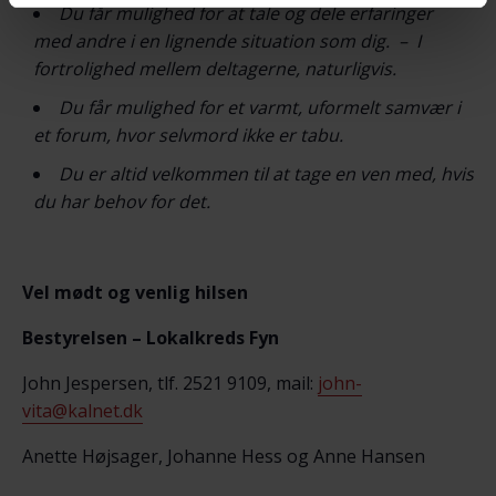
Du får mulighed for at tale og dele erfaringer
med andre i en lignende situation som dig. – I
fortrolighed mellem deltagerne, naturligvis.
Du får mulighed for et varmt, uformelt samvær i
et forum, hvor selvmord ikke er tabu.
Du er altid velkommen til at tage en ven med, hvis
du har behov for det.
Vel mødt og venlig hilsen
Bestyrelsen – Lokalkreds Fyn
John Jespersen, tlf. 2521 9109, mail:
john-
vita@kalnet.dk
Anette Højsager, Johanne Hess og Anne Hansen