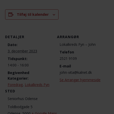
Tilføj til kalender
DETALJER
ARRANGØR
Lokalkreds Fyn – John
Dato:
3. december 2023
Telefon
2521 9109
Tidspunkt:
14:00 - 16:00
E-mail
john-vita@kalnet.dk
Begivenhed
Kategorier:
Se Arrangør hjemmeside
Foredrag
,
Lokalkreds Fyn
STED
Seniorhus Odense
Toldbodgade 5
Odense
,
5000
+ Google Maps