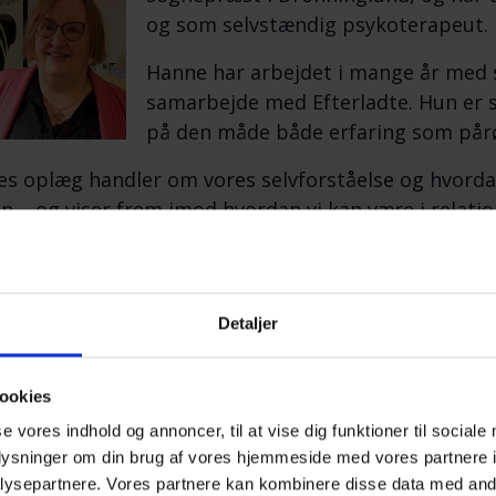
og som selvstændig psykoterapeut.
Hanne har arbejdet i mange år med s
samarbejde med Efterladte. Hun er s
på den måde både erfaring som pårø
s oplæg handler om vores selvforståelse og hvorda
n – og viser frem imod hvordan vi kan være i relatio
hvad vi har brug for.
Detaljer
ammet er vejledende, da begge undervisere vil tage h
 hvad der er vigtigst for deltagerne.
ookies
se vores indhold og annoncer, til at vise dig funktioner til sociale
ram – Lørdag:
oplysninger om din brug af vores hjemmeside med vores partnere i
ysepartnere. Vores partnere kan kombinere disse data med andr