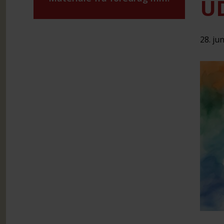
U
28. jun