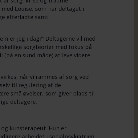
af sorg, krise og traumer.
 med Louise, som har deltaget i
ge efterladte samt
em er jeg i dag?” Deltagerne vil med
orskellige sorgteorier med fokus på
til (på en sund måde) at leve videre
åvirkes, når vi rammes af sorg ved
elv til regulering af de
ære små øvelser, som giver plads til
ige deltagere.
 og kunsterapeut. Hun er
dligere arbejdet i socialpsykiatrien