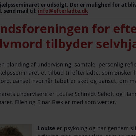
jælpsseminaret er udsolgt. Der er mulighed for at bliv
, send mail til:
info@efterladte.dk
ndsforeningen for efte
lvmord tilbyder selvh
n blanding af undervisning, samtale, personlig ref
jælpsseminaret et tilbud til efterladte, som ønsker 
ord, uanset hvornår tabet er sket og uanset, om man
arets undervisere er Louise Schmidt Seholt og Han
aret. Ellen og Ejnar Bæk er med som værter.
Louise
er psykolog og har gennem sit