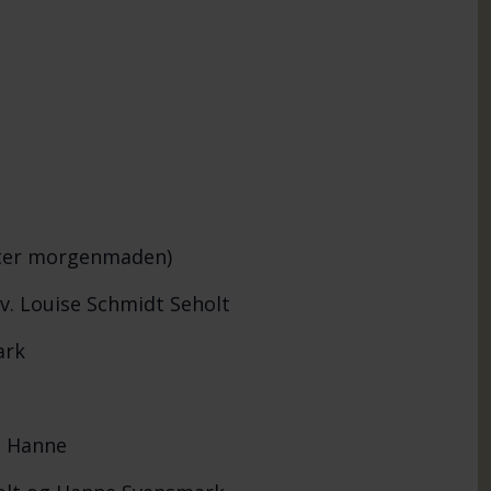
fter morgenmaden)
 Louise Schmidt Seholt
ark
. Hanne