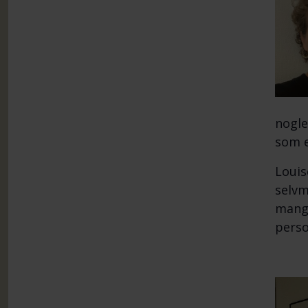
nogle
som e
Louis
selvm
mange
perso