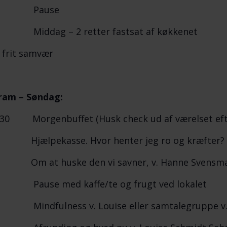
00 Pause
0 Middag – 2 retter fastsat af køkkenet
 frit samvær
ram – Søndag:
7.30 Morgenbuffet (Husk check ud af værelset e
Hjælpekasse. Hvor henter jeg ro og kræfter? v.
 Om at huske den vi savner, v. Hanne Svensm
5 Pause med kaffe/te og frugt ved lokalet
0 Mindfulness v. Louise eller samtalegruppe v