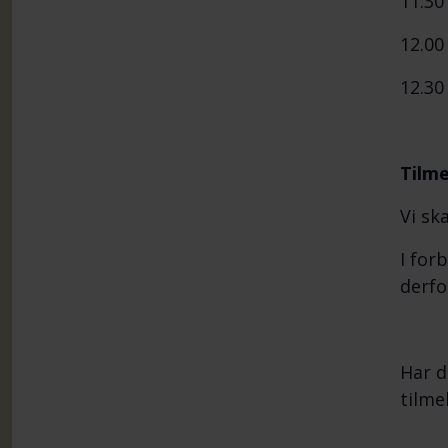
11.3
12.00
12.3
Tilme
Vi sk
I for
derfo
Har d
tilme