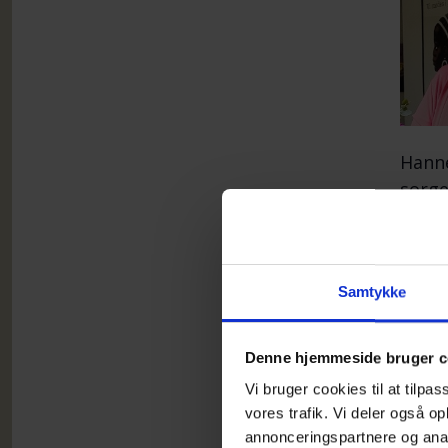
Hanne
sorge
dem, 
Samtykke
Progr
sig og
Denne hjemmeside bruger c
Vi bruger cookies til at tilpas
Prog
vores trafik. Vi deler også 
annonceringspartnere og anal