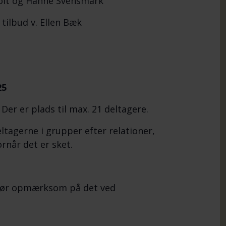
lt og Hanne Svensmark
lbud v. Ellen Bæk
25
er er plads til max. 21 deltagere.
tagerne i grupper efter relationer,
rnår det er sket.
å gør opmærksom på det ved