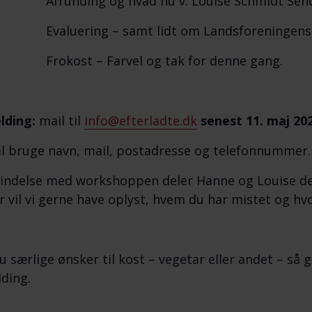
0 Afrunding og hvad nu v. Louise Schmidt Seho
 Evaluering – samt lidt om Landsforeningens ti
0 Frokost – Farvel og tak for denne gang.
lding:
mail til
info@efterladte.dk
senest 11. maj 20
al bruge navn, mail, postadresse og telefonnummer. D
bindelse med workshoppen deler Hanne og Louise del
r vil vi gerne have oplyst, hvem du har mistet og hvo
u særlige ønsker til kost – vegetar eller andet – s
lding.