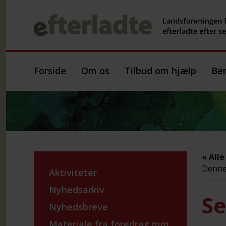
Forside
Om os
Tilbud om hjælp
Ber
« All
Denne 
Aktiviteter
Nyhedsarkiv
Se
Nyhedsbreve
Materiale fra foredrag mm.