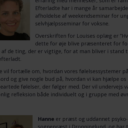
erfaring med mennesker, som er ramt 
Efterladte har i mange år samarbejde
afholdelse af weekendseminar for un
selvhjælpsseminar for voksne.
Overskriften for Louises oplæg er ”Hv
dette for øje blive præsenteret for f
 af de ting, der er vigtige, for at man bliver i stand 
fterladt.
e vil fortælle om, hvordan vores følelsessystemer p
ord og give nogle bud på, hvordan vi kan hjælpe os s
artede følelser, der følger med. Der vil undervejs v
nlig refleksion både individuelt og i gruppe med øvr
Hanne
er præst og uddannet psyko-
sognepræst i Dronninglund, og har ti