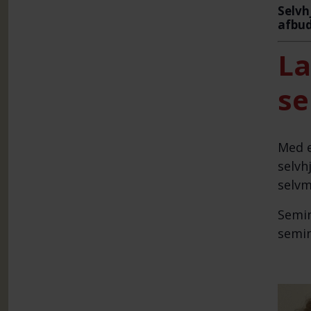
Selvh
afbud
La
se
Med e
selvh
selvm
Semin
semin