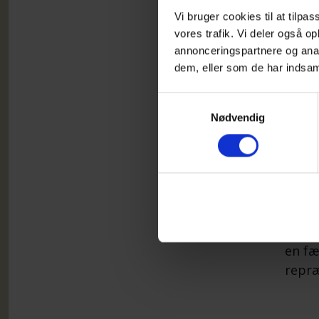
Verd
Vi bruger cookies til at tilpas
en mi
vores trafik. Vi deler også 
annonceringspartnere og anal
Tradi
dem, eller som de har indsaml
minde
valgt
Samtykkevalg
Nødvendig
Gudst
smert
ønske
Efter
Repræ
til s
en fæ
repræ