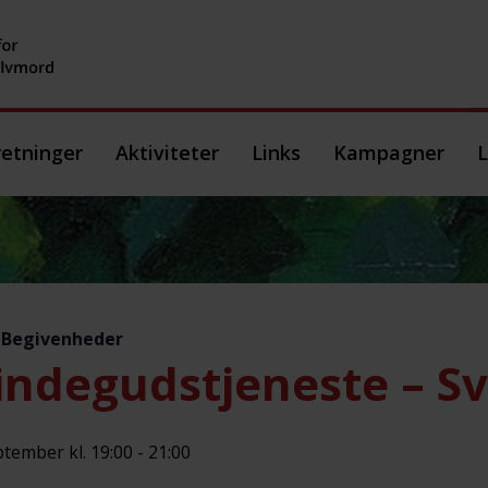
etninger
Aktiviteter
Links
Kampagner
L
e Begivenheder
ndegudstjeneste – S
ptember kl. 19:00
-
21:00