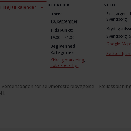
DETALJER
STED
Tilføj til kalender
Sct. Jørgens 
Dato:
Svendborg
10. september
Brydegårdsv
Tidspunkt:
Svendborg
,
19:00 - 21:00
Google Map
Begivenhed
Kategorier:
Se Sted hje
Kirkelig markering
,
Lokalkreds Fyn
Verdensdagen for selvmordsforebyggelse – Fællesspisning
H.