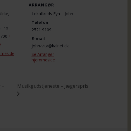
ARRANGØR
Kirke,
Lokalkreds Fyn – John
Telefon
ej 15
2521 9109
5700
+
E-mail
s
john-vita@kalnet.dk
mmeside
Se Arrangør
hjemmeside
Musikgudstjeneste – Jægerspris
 –