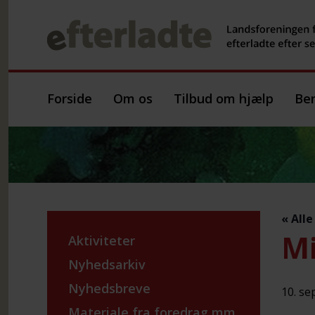
Forside
Om os
Tilbud om hjælp
Ber
« All
Mi
Aktiviteter
Nyhedsarkiv
Nyhedsbreve
10. se
Materiale fra foredrag mm.