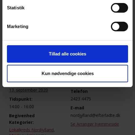
Arrangeret af Dronninglund/Dorfs og Brønderslev
Statistik
Provstis Diakoniudvalg
Hanne Svensmark
Marketing
Tilføj til kalender
Tillad alle cookies
DETALJER
ARRANGØR
Kun nødvendige cookies
Lokalkreds Nordjylland
Dato:
13. september 2020
Telefon
2423 4475
Tidspunkt:
14:00 - 16:00
E-mail
nordjylland@efterladte.dk
Begivenhed
Kategorier:
Se Arrangør hjemmeside
Lokalkreds Nordjylland
,