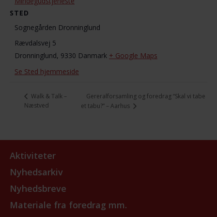
Mindegudstjeneste
STED
Sognegården Dronninglund
Rævdalsvej 5
Dronninglund
,
9330
Danmark
+ Google Maps
Se Sted hjemmeside
Gereralforsamling og foredrag “Skal vi tabe
Walk & Talk –
Næstved
et tabu?” – Aarhus
Aktiviteter
Nyhedsarkiv
Nyhedsbreve
Materiale fra foredrag mm.