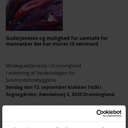
Gudstjeneste og mulighed for samtale for
mennesker der har mistet til selvmord
Mindegudstjeneste i Dronninglund
I anledning af Verdensdagen for
Selvmordsforebyggelse
Søndag den 13. september klokken 14.00 i
Sognegården, Rævdalsvej 5, 9330 Dronninglund.
Kender du en som livet blev for tungt for?