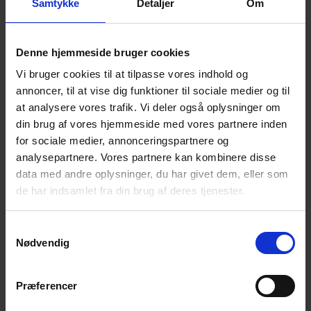
I anledning af verdensdagen for
Samtykke
Detaljer
Om
selvmordsforebyggelse inviteres til
mindegudstjeneste i Sognegården i Dronninglund.
Denne hjemmeside bruger cookies
Sognepræst Hanne Svensmark, som selv mistede sin
Vi bruger cookies til at tilpasse vores indhold og
mand til selvmord i 2003, står for gudstjenesten, der
annoncer, til at vise dig funktioner til sociale medier og til
er for alle som føler sig berørt af selvmord, hvad
at analysere vores trafik. Vi deler også oplysninger om
enten det er sket fornyelig eller for mange år siden.
din brug af vores hjemmeside med vores partnere inden
for sociale medier, annonceringspartnere og
Foreningen Efterladte efter Selvmord og Nefos vil
analysepartnere. Vores partnere kan kombinere disse
være til stede og vil efter gudstjenesten kort fortælle
data med andre oplysninger, du har givet dem, eller som
om deres tilbud i Nordjylland.
de har indsamlet fra din brug af deres tjenester.
Derefter drikker vi kaffe og der vil være mulighed
både for en fælles samtale under ledelse af Hanne
Samtykkevalg
Nødvendig
Svensmark, og for at tale individuelt med foreningens
repræsentanter.
Præferencer