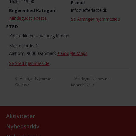
16:30 - 19:00
E-mail
info@efterladte.dk
Begivenhed Kategori:
Mindegudstjeneste
Se Arrangør hjemmeside
STED
Klosterkirken – Aalborg Kloster
Klosterjordet 5
Aalborg
,
9000
Danmark
+ Google Maps
Se Sted hjemmeside
Mindegudstjeneste –
Musikgudstjeneste –
Odense
København
Aktiviteter
Nyhedsarkiv