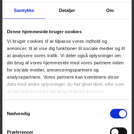
internationale selvmordsforebyggelsesdag ved at
mindes og ære dem, vi har mistet for nylig og for
Samtykke
Detaljer
Om
længe siden. Det sker søndag d. 10. september kl.
16.30 i
Klosterkirken – indgang fra C. W. Obels
Denne hjemmeside bruger cookies
Plads
– ved en gudstjeneste forestået af sogne- og
sygehuspræst Henriette Pedersen.
Vi bruger cookies til at tilpasse vores indhold og
annoncer, til at vise dig funktioner til sociale medier og til
Gudstjenesten afholdes for at støtte de mange
at analysere vores trafik. Vi deler også oplysninger om
efterlevende, der skal leve deres liv med den smerte
din brug af vores hjemmeside med vores partnere inden
det er, at have mistet som følge af selvmord.
for sociale medier, annonceringspartnere og
Gudstjenesten er både for de, som ønsker at vise
analysepartnere. Vores partnere kan kombinere disse
deres sympati med de efterlevende og for de
data med andre oplysninger, du har givet dem, eller som
efterlevende.
de har indsamlet fra din brug af deres tjenester.
Efter gudstjenesten vil der være mulighed for at få en
Samtykkevalg
forfriskning og en snak i Budolfi kirkes krypt.
Nødvendig
Repræsentanter fra Landsforeningen for efterladte
efter selvmord og NEFOS (Netværk for
selvmordsramte) vil være til stede og vil kort fortælle
Præferencer