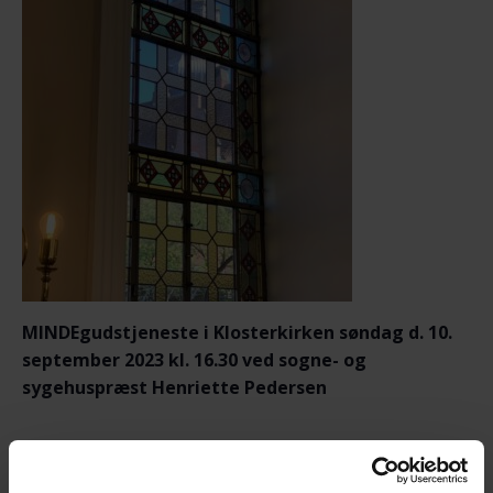
MINDEgudstjeneste i Klosterkirken søndag d. 10.
september 2023 kl. 16.30
ved sogne- og
sygehuspræst Henriette Pedersen
Traditionen tro markerer vi sammen årets