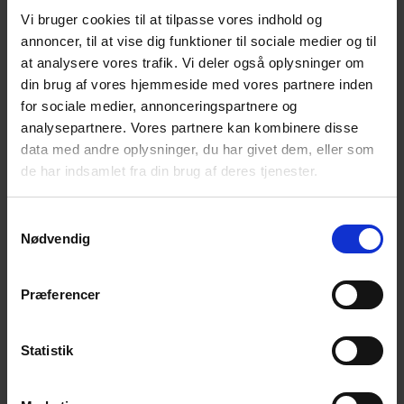
det er, at have mistet som følge af selvmord.
Vi bruger cookies til at tilpasse vores indhold og
Gudstjenesten er både for de, som ønsker at vise
annoncer, til at vise dig funktioner til sociale medier og til
deres sympati med de efterlevende og for de
at analysere vores trafik. Vi deler også oplysninger om
efterlevende.
din brug af vores hjemmeside med vores partnere inden
for sociale medier, annonceringspartnere og
analysepartnere. Vores partnere kan kombinere disse
Efter gudstjenesten vil der være mulighed for at få en
data med andre oplysninger, du har givet dem, eller som
forfriskning og en snak i Krypten. Repræsentanter fra
de har indsamlet fra din brug af deres tjenester.
Landsforeningen Efterladte efter Selvmord og NEFOS
(Netværk for selvmordsramte) vil være til stede og vil
Samtykkevalg
kort fortælle om deres tilbud i Nordjylland. Derefter vil
Nødvendig
der være mulighed både for en fælles samtale under
ledelse af Henriette Pedersen, og for at tale
Præferencer
individuelt med foreningernes repræsentanter.
Statistik
Tilføj til kalender