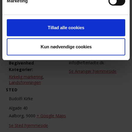
Marketing
DETALJER
ARRANGØR
Tillad alle cookies
Landsforeningen
Dato:
10. september 2021
Telefon
2423 4475
Tidspunkt:
Kun nødvendige cookies
16:30 - 18:00
E-mail
info@efterladte.dk
Begivenhed
Kategorier:
Se Arrangør hjemmeside
Kirkelig markering
,
Landsforeningen
STED
Budolfi Kirke
Algade 40
Aalborg
,
9000
+ Google Maps
Se Sted hjemmeside