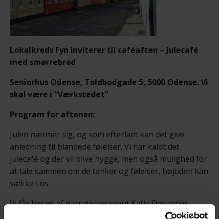
Lokalkreds Fyn inviterer til caféaften – Julecafé
med smørrebrød
Seniorhus Odense, Toldbodgade 5, 5000 Odense. Vi
skal være i “Værkstedet”
Program for aftenen:
Julen nærmer sig, og som efterladt kan det give
anledning til blandede følelser. Vi har kaldt det
julecafé og der vil blive hygge, men også mulighed for
at tale sammen om de tanker og følelser, højtiden kan
vække i os.
Vi får besøg af narrativ terapeut Katja Devantier