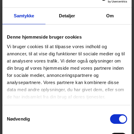
Her er det OK at tale om sorgen, savnet og de svære
følelser.
Samtykke
Detaljer
Om
Det der tales om, er i fortrolighed mellem deltagerne.
Der serveres smørrebrød, kaffe, te og lidt sødt.
Denne hjemmeside bruger cookies
NB! Tilmelding udbedes senest 4. december:
Vi bruger cookies til at tilpasse vores indhold og
https://efterladte.nemtilmeld.dk/164/
, eller direkte til
annoncer, til at vise dig funktioner til sociale medier og til
John Jespersen.
at analysere vores trafik. Vi deler også oplysninger om
din brug af vores hjemmeside med vores partnere inden
Alle er velkomne!
for sociale medier, annonceringspartnere og
Til vore arrangementer møder du andre
analysepartnere. Vores partnere kan kombinere disse
efterladte.
data med andre oplysninger, du har givet dem, eller som
Du får mulighed for at tale og dele erfaringer
de har indsamlet fra din brug af deres tjenester.
med andre i en lignende situation som dig.
Du får mulighed for et varmt, uformelt samvær i
Samtykkevalg
Nødvendig
et forum, hvor selvmord ikke er tabu.
Du er altid velkommen til at tage en ven med, hvis