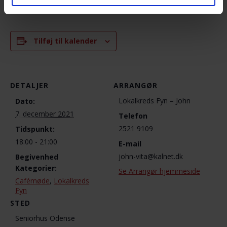
Tilføj til kalender
DETALJER
ARRANGØR
Lokalkreds Fyn – John
Dato:
7. december 2021
Telefon
2521 9109
Tidspunkt:
18:00 - 21:00
E-mail
john-vita@kalnet.dk
Begivenhed
Kategorier:
Se Arrangør hjemmeside
Cafémøde
,
Lokalkreds
Fyn
STED
Seniorhus Odense