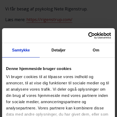
Vi får besøg af psykolog Nete Rigenstrup.
Læs mere:
https://rigenstrup.com/
Her er det OK at tale om sorgen, savnet og de svære
følelser.
Det der tales om, er i fortrolighed mellem deltagerne.
Samtykke
Detaljer
Om
Der serveres smørrebrød, kaffe, te og lidt sødt.
NB! Tilmelding udbedes senest 4. december:
Julecafé – Odense (nemtilmeld.dk)
eller direkte til
Denne hjemmeside bruger cookies
John Jespersen.
Vi bruger cookies til at tilpasse vores indhold og
annoncer, til at vise dig funktioner til sociale medier og til
Alle er velkomne!
at analysere vores trafik. Vi deler også oplysninger om
din brug af vores hjemmeside med vores partnere inden
Til vore arrangementer møder du andre
for sociale medier, annonceringspartnere og
efterladte.
analysepartnere. Vores partnere kan kombinere disse
data med andre oplysninger, du har givet dem, eller som