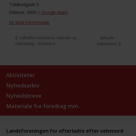
Toldbodgade 5
Odense
,
5000
+ Google Maps
Se Sted hjemmeside
Julecafé –
Caféaften med tema: Højtider og
mærkedag – Holstebro
København
Aktiviteter
Nyhedsarkiv
Nyhedsbreve
Materiale fra foredrag mm.
Landsforeningen for efterladte efter selvmord