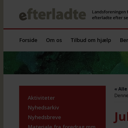
Forside
Om os
Tilbud om hjælp
Ber
« All
Denne 
Aktiviteter
Nyhedsarkiv
Ju
Nyhedsbreve
Materiale fra foredrag mm.