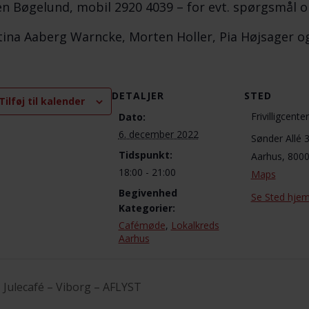
n Bøgelund, mobil 2920 4039 – for evt. spørgsmål
tina Aaberg Warncke, Morten Holler, Pia Højsager o
DETALJER
STED
Tilføj til kalender
Frivilligcent
Dato:
6. december 2022
Sønder Allé 
Tidspunkt:
Aarhus
,
800
18:00 - 21:00
Maps
Begivenhed
Se Sted hje
Kategorier:
Cafémøde
,
Lokalkreds
Aarhus
Julecafé – Viborg – AFLYST