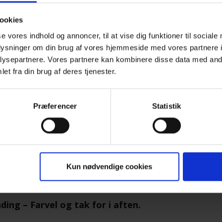
ookies
Liselotte Horneman Kragh er teolog 
se vores indhold og annoncer, til at vise dig funktioner til sociale
gennem en årrække været rådgiver i
oplysninger om din brug af vores hjemmeside med vores partnere i
selvmordsramte). Hun er medforfatte
ysepartnere. Vores partnere kan kombinere disse data med andr
hjælp til at bære det ubærlige
, Eksist
et fra din brug af deres tjenester.
Præferencer
Statistik
gger op til et par timers samvær og samtale med a
ens tema og hvad vi ellers kommer omkring.
r det OK at tale om sorgen, savnet og de svære følelse
er tales om er i fortrolighed mellem deltagerne.
Kun nødvendige cookies
erveres kaffe/te.
ding – Farvel og tak for i aften.