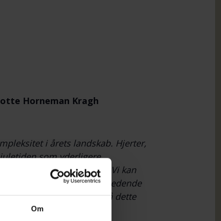
selotte Horneman Kragh
leksitet i årets landskab. Hjerter,
 juletiden som yderligere
ennem, hvordan holde ud? Vi kan
n indeholder ud over et indledende
 og historier om at stå på dette
Om