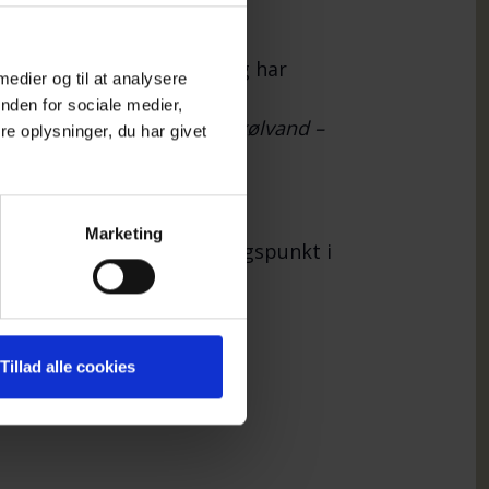
og tidligere sognepræst og har
 medier og til at analysere
 NEFOS (Netværket for
nden for sociale medier,
r til bogen
I selvmordets kølvand –
e oplysninger, du har givet
ensen 2019
Marketing
ndre efterladte med udgangspunkt i
r.
Tillad alle cookies