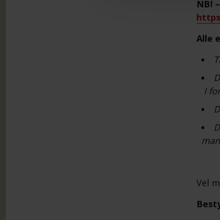
NB! –
https
Alle 
T
D
I fo
D
D
man 
Vel m
Besty