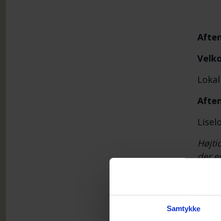
Afte
Velk
Lokal
Aften
Lisel
Højti
der e
udma
som r
oplæg
særli
Samtykke