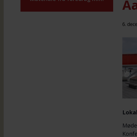
A
6. dec
Lokal
Mødes
Konfe