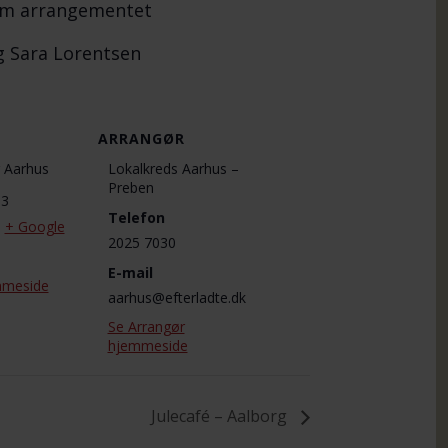
 om arrangementet
g Sara Lorentsen
ARRANGØR
er Aarhus
Lokalkreds Aarhus –
Preben
33
Telefon
0
+ Google
2025 7030
E-mail
mmeside
aarhus@efterladte.dk
Se Arrangør
hjemmeside
Julecafé – Aalborg