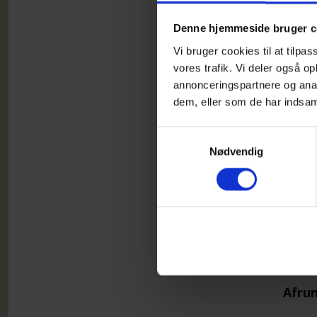
Denne hjemmeside bruger c
Vi bruger cookies til at tilpas
vores trafik. Vi deler også 
annonceringspartnere og anal
dem, eller som de har indsaml
Samtykkevalg
Nødvendig
Vi læ
aften
Her e
Det d
Der s
Afrun