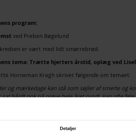
nens program:
omst
ved Preben Bøgelund
kredsen er vært med lidt smørrebrød.
ens tema: Trætte hjerters årstid, oplæg ved Li
otte Horneman Kragh skriver følgende om temaet:
der og mærkedage kan stå som søjler af smerte og komp
r sat hårdt nok på prøve hele året rundt, kan ofte føle
ttende
.
Hvad kan hjælpe og lindre, hvad kan bære ig
egel blive kloge af hinandens fortællinger, så aftene
 om emnet også en afsøgning af fælles erfaringer med
ge sted i året: december.
Detaljer