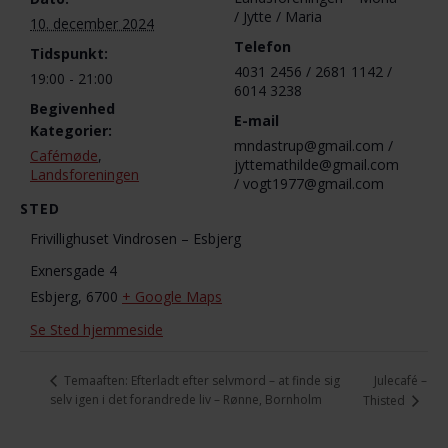
/ Jytte / Maria
10. december 2024
Telefon
Tidspunkt:
4031 2456 / 2681 1142 /
19:00 - 21:00
6014 3238
Begivenhed
E-mail
Kategorier:
mndastrup@gmail.com /
Cafémøde
,
jyttemathilde@gmail.com
Landsforeningen
/ vogt1977@gmail.com
STED
Frivillighuset Vindrosen – Esbjerg
Exnersgade 4
Esbjerg
,
6700
+ Google Maps
Se Sted hjemmeside
Julecafé –
Temaaften: Efterladt efter selvmord – at finde sig
selv igen i det forandrede liv – Rønne, Bornholm
Thisted