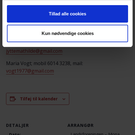
På vegne af efterladte.dk
Tillad alle cookies
Mona Dastrup, mobil: 4031 2456,
mail:
mndastrup@gmail.com
Kun nødvendige cookies
Jytte Olesen, mobil: 2681 1142, mail:
jyttemathilde@gmail.com
Maria Vogt; mobil 6014 3238, mail:
vogt1977@gmail.com
Tilføj til kalender
DETALJER
ARRANGØR
Landsforeningen – Mona
Dato: