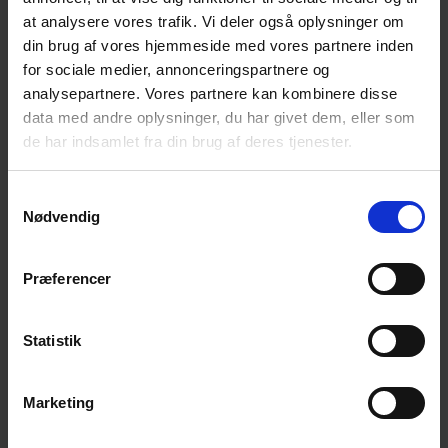
NB! – Tilmelding senest søndag d. 8. december kl.
at analysere vores trafik. Vi deler også oplysninger om
18.00 via NemTilmeld:
din brug af vores hjemmeside med vores partnere inden
https://efterladte.nemtilmeld.dk/385/
for sociale medier, annonceringspartnere og
Alle er velkomne!
analysepartnere. Vores partnere kan kombinere disse
data med andre oplysninger, du har givet dem, eller som
Til café- og temaaftener møder du andre
de har indsamlet fra din brug af deres tjenester.
efterladte efter selvmord.
Du får mulighed for at tale og dele erfaringer
Samtykkevalg
med andre i en lignende situation som dig. – I
Nødvendig
fortrolighed mellem deltagerne, naturligvis.
Du får mulighed for et varmt, uformelt samvær i
Præferencer
et fællesskab, hvor selvmord ikke er tabu.
Du er altid velkommen til at tage en ven med, hvis
Statistik
du har behov for det.
Marketing
Vel mødt og venlig hilsen