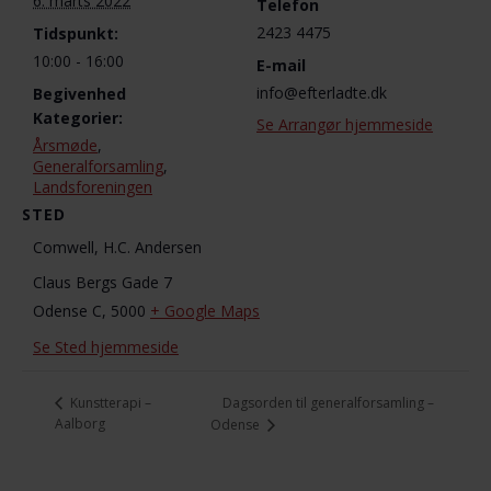
6. marts 2022
Telefon
2423 4475
Tidspunkt:
10:00 - 16:00
E-mail
info@efterladte.dk
Begivenhed
Kategorier:
Se Arrangør hjemmeside
Årsmøde
,
Generalforsamling
,
Landsforeningen
STED
Comwell, H.C. Andersen
Claus Bergs Gade 7
Odense C
,
5000
+ Google Maps
Se Sted hjemmeside
Dagsorden til generalforsamling –
Kunstterapi –
Aalborg
Odense