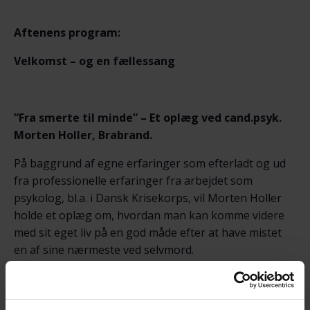
Aftenens program:
Velkomst – og en fællessang
”Fra smerte til minde” –
Et oplæg ved cand.psyk.
Morten Holler, Brabrand.
På baggrund af egne erfaringer som efterladt og ud
fra professionelle erfaringer fra arbejdet som
psykolog, bl.a. i Dansk Krisekorps, vil Morten Holler
holde et oplæg om, hvordan man kan komme videre
med sit eget liv på en god måde efter at have mistet
en af sine nærmeste ved selvmord.
Der serveres kaffe/te