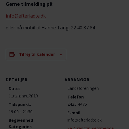
Gerne tilmelding på
:
info@efterladte.dk
eller på mobil til Hanne Tang, 22 40 87 84
Tilføj til kalender
DETALJER
ARRANGØR
Landsforeningen
Dato:
1. oktober 2019
Telefon
2423 4475
Tidspunkt:
19:00 - 21:30
E-mail
info@efterladte.dk
Begivenhed
Kategorier:
Se Arrangør hjemmeside