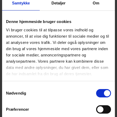
Samtykke
Detaljer
Om
Kaffe/the i grupper med tid til indbyrdes snak og
erfaringsudveksling.
Denne hjemmeside bruger cookies
Vi bruger cookies til at tilpasse vores indhold og
annoncer, til at vise dig funktioner til sociale medier og til
En efterladt fortæller.
at analysere vores trafik. Vi deler også oplysninger om
Bestyrelsesmedlem Preben Bøgelund fortæller sin
din brug af vores hjemmeside med vores partnere inden
historie.
for sociale medier, annonceringspartnere og
analysepartnere. Vores partnere kan kombinere disse
data med andre oplysninger, du har givet dem, eller som
de har indsamlet fra din brug af deres tjenester.
Landsforeningen for efterladte efter selvmord.
Bestyrelsesmedlem Hanne Tang fortæller om
Samtykkevalg
Landsforeningen for efterladte efter selvmord.
Nødvendig
Herunder tilbud om hjælp til efterladte efter selvmord
Præferencer
i foreningen og i f.eks. NEFOS.