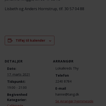
Lisbeth og Anders Hornstrup, tlf. 30 57 04 88
Tilføj til kalender
DETALJER
ARRANGØR
Lokalkreds Thy
Dato:
17. marts 2021
Telefon
2240 8784
Tidspunkt:
19:00 - 21:00
E-mail
hanne@tang.dk
Begivenhed
Kategorier:
Se Arrangør hjemmeside
Cafémøde
,