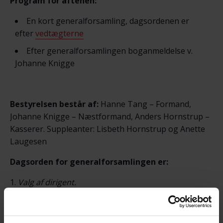
Program for aftenen:
En kort generalforsamling, dagsordenen er
efter
vedtægterne
Efter generalforsamlingen boganmeldelse v.
Johanne Knigge
Bestyrelsen består af:
Hanne Tang – Formand,
Johanne Knigge – Næstformand, Anders Hornstrup –
Kasserer. Suppleanter: Lisbeth Hornstrup og Anette
Laugesen
Dagsorden for generalforsamlingen er:
Valg af dirigent.
Valg af referent.
Valg af to stemmetællere.
Godkendelse af endelig dagsorden.