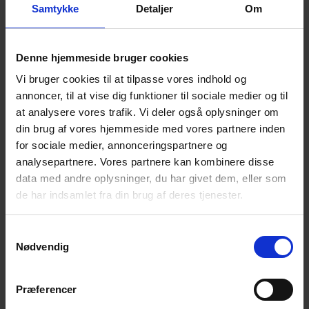
Samtykke
Detaljer
Om
Bestyrelsens årsberetning.
Årsregnskab til godkendelse.
Valg til bestyrelse og suppleanter.
Denne hjemmeside bruger cookies
Valg af revisor og revisorsuppleant.
Vi bruger cookies til at tilpasse vores indhold og
Indkomne forslag.
annoncer, til at vise dig funktioner til sociale medier og til
Eventuelt.
at analysere vores trafik. Vi deler også oplysninger om
din brug af vores hjemmeside med vores partnere inden
for sociale medier, annonceringspartnere og
Der serveres kaffe/the med kage og frugt.
analysepartnere. Vores partnere kan kombinere disse
data med andre oplysninger, du har givet dem, eller som
NB! – Tilmelding: Af hensyn til Corona-reglerne
de har indsamlet fra din brug af deres tjenester.
må vi være et max. antal personer i lokalet.
Derfor vil vi gerne have din tilmelding senest
Samtykkevalg
mandag d. 15.03.2021 via NemTilmeld:
Nødvendig
Generalforsamling og caféaften – Thisted
(nemtilmeld.dk)
Præferencer
Alle er velkomne!
Deltagere i vore arrangementer