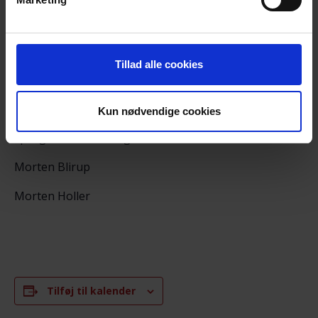
du har behov for det.
Vel mødt og venlig hilsen
Tillad alle cookies
Bestyrelsen – Lokalkreds Midtjylland
Kun nødvendige cookies
Christina Aaberg Warncke, mobil 6171 1671 – for evt.
spørgsmål om arrangementet
Morten Blirup
Morten Holler
Tilføj til kalender