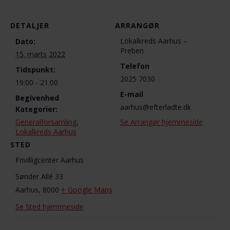
DETALJER
ARRANGØR
Lokalkreds Aarhus –
Dato:
Preben
15. marts 2022
Telefon
Tidspunkt:
2025 7030
19:00 - 21:00
E-mail
Begivenhed
aarhus@efterladte.dk
Kategorier:
Generalforsamling
,
Se Arrangør hjemmeside
Lokalkreds Aarhus
STED
Frivilligcenter Aarhus
Sønder Allé 33
Aarhus
,
8000
+ Google Maps
Se Sted hjemmeside