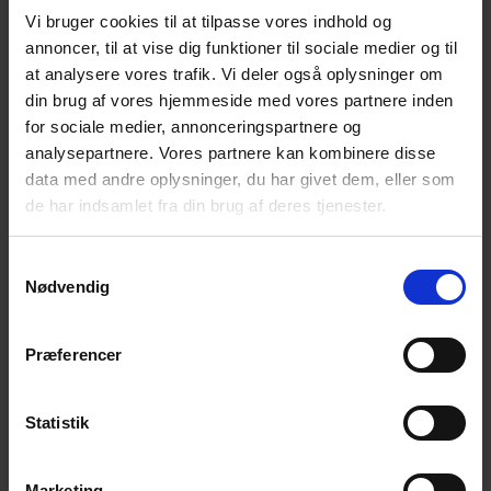
Valg til bestyrelse og suppleanter.
Vi bruger cookies til at tilpasse vores indhold og
Valg af revisor og revisorsuppleant.
annoncer, til at vise dig funktioner til sociale medier og til
Indkomne forslag.
at analysere vores trafik. Vi deler også oplysninger om
Eventuelt.
din brug af vores hjemmeside med vores partnere inden
Alle er velkomne!
Der serveres kaffe/te.
for sociale medier, annonceringspartnere og
analysepartnere. Vores partnere kan kombinere disse
NB! – Tilmelding senest 12. marts via link
:
data med andre oplysninger, du har givet dem, eller som
Generalforsamling og caféaften – Aarhus
de har indsamlet fra din brug af deres tjenester.
(nemtilmeld.dk)
Samtykkevalg
Til vore arrangementer møder du andre
Nødvendig
efterladte.
Du får mulighed for at tale og dele erfaringer
Præferencer
med andre i en lignende situation som dig.
Du får mulighed for et varmt, uformelt samvær i
Statistik
et fællesskab, hvor selvmord ikke er tabu.
Du er altid velkommen til at tage en ven med, hvis
Marketing