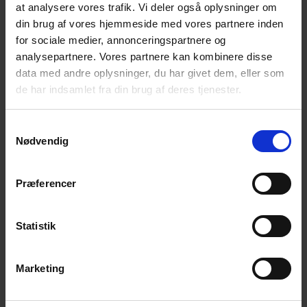
Netværk for selvmordsramte og Landsforeningen for
at analysere vores trafik. Vi deler også oplysninger om
efterladte efter selvmord
din brug af vores hjemmeside med vores partnere inden
for sociale medier, annonceringspartnere og
analysepartnere. Vores partnere kan kombinere disse
data med andre oplysninger, du har givet dem, eller som
For yderligere informationer kontakt:
de har indsamlet fra din brug af deres tjenester.
Lis Kaspersen
Samtykkevalg
Mobil: 6145 3511
Nødvendig
Mail:
liskaspersen45@gmail.com
Præferencer
Statistik
Tilføj til kalender
Marketing
DETALJER
ARRANGØR