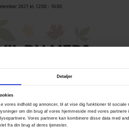
ptember 2021 kl. 12:00
-
16:00
Detaljer
ookies
se vores indhold og annoncer, til at vise dig funktioner til sociale
oplysninger om din brug af vores hjemmeside med vores partnere i
llig Fredag – Efterladte efter selvmord, Lokalkreds
ysepartnere. Vores partnere kan kombinere disse data med andr
et fra din brug af deres tjenester.
er velkommen til at komme forbi vores stand og få e