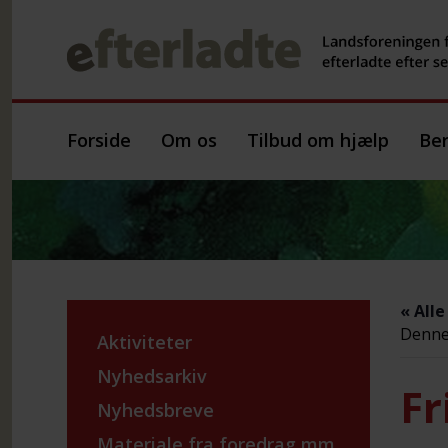
Forside
Om os
Tilbud om hjælp
Ber
« All
Denne 
Aktiviteter
Nyhedsarkiv
Fr
Nyhedsbreve
Materiale fra foredrag mm.