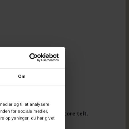
Om
 medier og til at analysere
nden for sociale medier,
 Thy, har en stand i det store telt.
e oplysninger, du har givet
n snak!