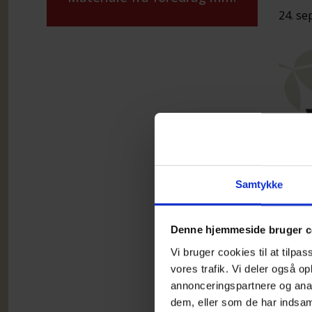
24. se
Samtykke
Denne hjemmeside bruger c
Vi bruger cookies til at tilpas
vores trafik. Vi deler også 
Frivi
annonceringspartnere og anal
dem, eller som de har indsaml
Alle 