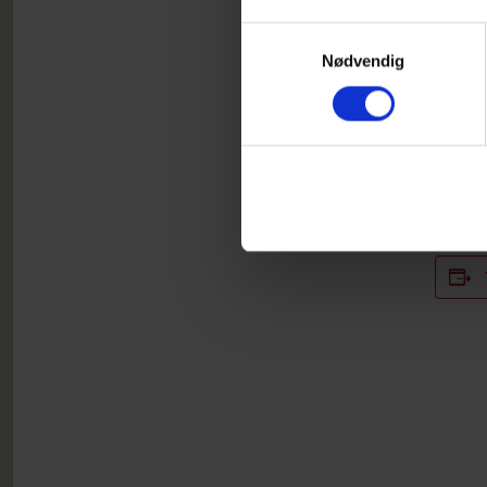
Samtykkevalg
Nødvendig
Konta
Hanne
Lisbe