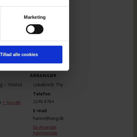
Marketing
Tillad alle cookies
ARRANGØR
ag – Thisted
Lokalkreds Thy
Telefon
2240 8784
0
+ Google
E-mail
hanne@tang.dk
Se Arrangør
hjemmeside