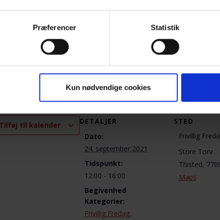
Præferencer
Statistik
ktpersoner for Lokalkreds Thy:
 Tang, tlf. 22 40 87 84 eller
hanne@tang.dk
th og Anders Hornstrup, Tlf.: 30 57 04 88
Kun nødvendige cookies
DETALJER
STED
Tilføj til kalender
Frivillig Fred
Dato:
24. september 2021
Store Torv
Tidspunkt:
Thisted
,
770
12:00 - 16:00
Maps
Begivenhed
Kategorier:
Frivillig Fredag
,