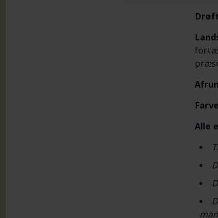
Drøft
Lands
fortæ
præse
Afrun
Farve
Alle 
T
D
D
D
man 