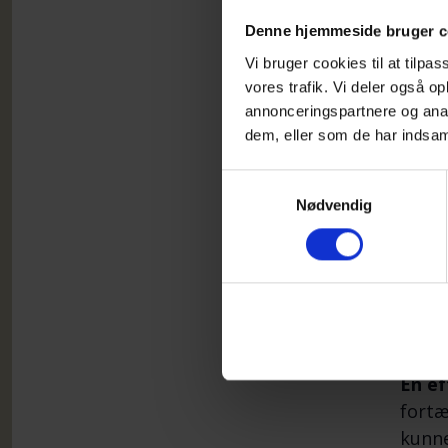
Denne hjemmeside bruger c
Vi bruger cookies til at tilpas
vores trafik. Vi deler også 
Link 
annonceringspartnere og anal
dem, eller som de har indsaml
Om o
Samtykkevalg
Sorge
Nødvendig
chok 
chok 
skyld
før
.
Der s
En ef
fortæ
kunne