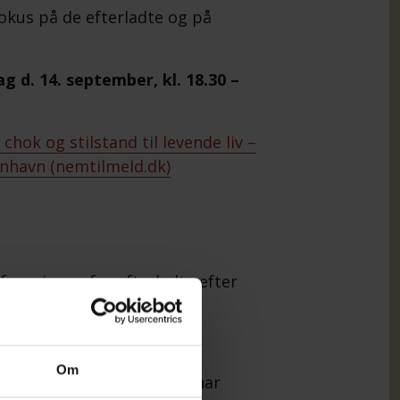
fokus på de efterladte og på
g d. 14. september, kl. 18.30 –
 chok og stilstand til levende liv –
nhavn (nemtilmeld.dk)
foreningen for efterladte efter
in Westh Langgaard
Om
e psykoterapeut MPF. Hun har