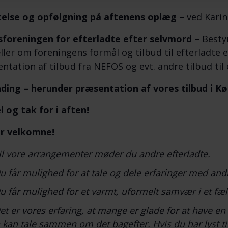
else og opfølgning på aftenens oplæg
– ved Kari
foreningen for efterladte efter selvmord
– Besty
ller om foreningens formål og tilbud til efterladte 
ntation af tilbud fra NEFOS og evt. andre tilbud til 
ding – herunder p
ræsentation af vores tilbud i K
l og tak for i aften!
er velkomne!
il vore arrangementer møder du andre efterladte.
u får mulighed for at tale og dele erfaringer med andr
u får mulighed for et varmt, uformelt samvær i et fæl
et er vores erfaring, at mange er glade for at have e
kan tale sammen om det bagefter. Hvis du har lyst t