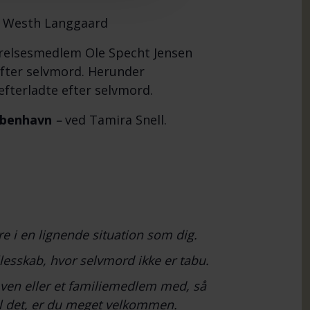
n Westh Langgaard
relsesmedlem Ole Specht Jensen
efter selvmord. Herunder
efterladte efter selvmord.
øbenhavn
–
ved Tamira Snell.
e i en lignende situation som dig.
lesskab, hvor selvmord ikke er tabu.
n ven eller et familiemedlem med, så
il det, er du meget velkommen.