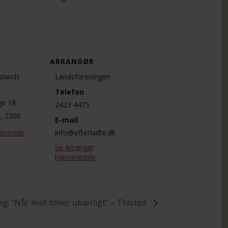
ARRANGØR
slands
Landsforeningen
Telefon
ge 18
2423 4475
S
,
2300
E-mail
mmeside
info@efterladte.dk
Se Arrangør
hjemmeside
: “Når livet bliver ubærligt” – Thisted