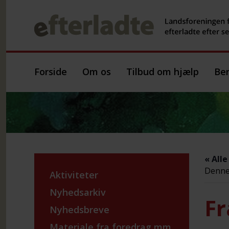
Forside
Om os
Tilbud om hjælp
Ber
« All
Denne 
Aktiviteter
Nyhedsarkiv
Fr
Nyhedsbreve
Materiale fra foredrag mm.