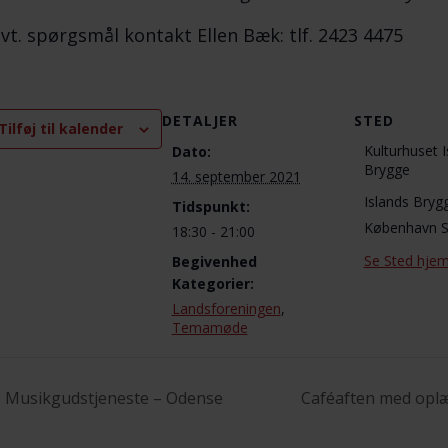
vt. spørgsmål kontakt Ellen Bæk: tlf. 2423 4475
DETALJER
STED
Tilføj til kalender
Kulturhuset I
Dato:
Brygge
14. september 2021
Islands Bryg
Tidspunkt:
København 
18:30 - 21:00
Se Sted hje
Begivenhed
Kategorier:
Landsforeningen
,
Temamøde
Musikgudstjeneste – Odense
Caféaften med oplæg