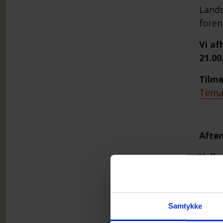
Lands
foren
Vi af
21.00
Tilme
Temam
Afte
Velk
selv
”Fra 
Samtykke