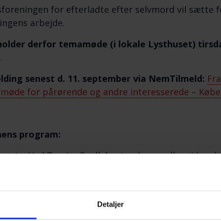
foreningen for efterladte efter selvmord vil sætte 
ingens arbejde.
holder derfor temamøde (i lokale Lysthuset) tirsda
.
lding senest d. 11. september
via NemTilmeld:
Fra
øde for pårørende og andre interesserede – Købe
nens program:
omst
– Ved Tamira Snell, bestyrelsesmedlem i Lands
mord
chok og stilstand til levende liv” Oplæg med Kar
Detaljer
Karin er 66 år og privatpraktiserend