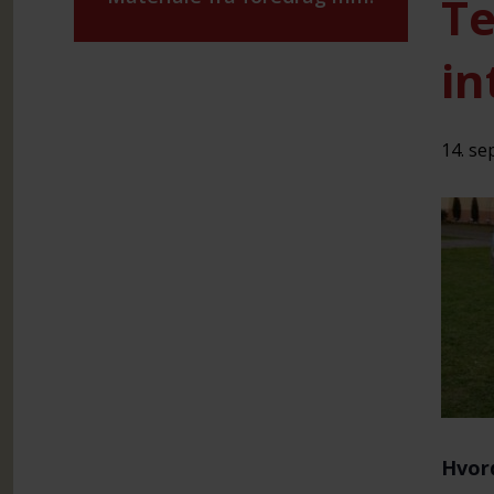
Te
in
14. se
Hvor