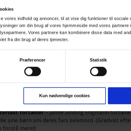
gennem hele sit arbejdsliv udforsket 
traume og hvad dette kan betyde for f
ookies
relationer og livssituationer.
se vores indhold og annoncer, til at vise dig funktioner til sociale
oplysninger om din brug af vores hjemmeside med vores partnere i
til hjemmeside:
Karin Westh Langgaard
ysepartnere. Vores partnere kan kombinere disse data med andr
et fra din brug af deres tjenester.
plægget:
n ved selvmord har for mange mennesker en ganske sær
Præferencer
Statistik
kan sætte sig i kroppens indre systemer og blokere. 
filtret sig sammen, så det bliver svært at finde måder 
følelser, skamfølelser, længsler og kærlighed får di
Kun nødvendige cookies
erveres kaffe/te
i grupper med tid til indbyrdes sn
terladt fortæller
– Janne Sinding Engmann fortæller
lle sine børn om deres fars selvmord. (Gradvist ef
 forstå mere!)