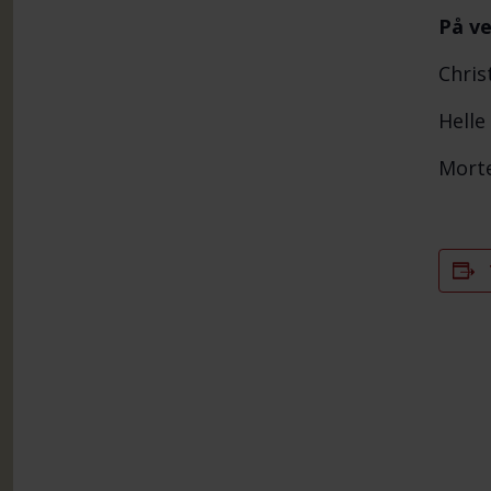
På ve
Chris
Helle
Morte