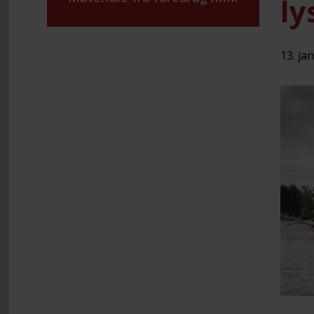
ly
13. jan