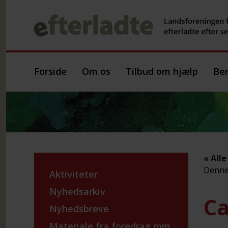
Forside
Om os
Tilbud om hjælp
Ber
« All
Denne 
Aktiviteter
Nyhedsarkiv
Ca
Nyhedsbreve
Materiale fra foredrag mm.