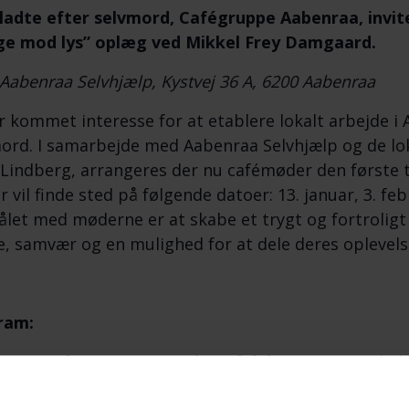
ladte efter selvmord, Cafégruppe Aabenraa, invit
ge mod lys” oplæg ved Mikkel Frey Damgaard.
 Aabenraa Selvhjælp, Kystvej 36 A, 6200 Aabenraa
r kommet interesse for at etablere lokalt arbejde i 
ord. I samarbejde med Aabenraa Selvhjælp og de lokal
 Lindberg, arrangeres der nu cafémøder den første
 vil finde sted på følgende datoer: 13. januar, 3. febr
let med møderne er at skabe et trygt og fortroligt
e, samvær og en mulighed for at dele deres oplevels
ram:
omst og kort præsentation af deltagerne
– ved Ch
kygge til lys
– ved Mikkel Frey Damgaard