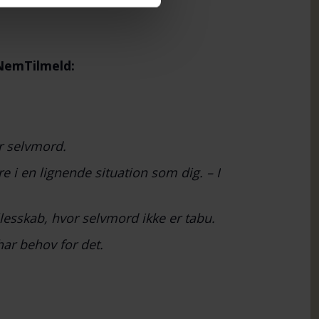
a NemTilmeld:
r selvmord.
e i en lignende situation som dig. – I
lesskab, hvor selvmord ikke er tabu.
har behov for det.