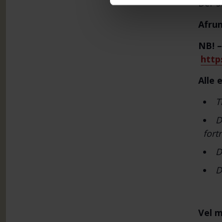
Der s
Afrun
NB! –
http
Alle 
T
D
fort
D
D
Vel m