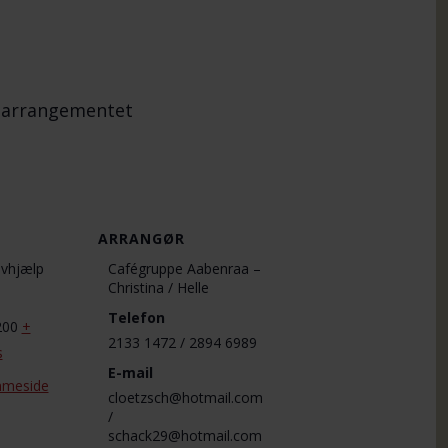
m arrangementet
ARRANGØR
lvhjælp
Cafégruppe Aabenraa –
Christina / Helle
Telefon
200
+
2133 1472 / 2894 6989
s
E-mail
mmeside
cloetzsch@hotmail.com
/
schack29@hotmail.com