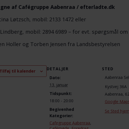
gne af Cafégruppe Aabenraa / efterladte.dk
tina Løtzsch, mobil: 2133 1472 eller
 Lindberg, mobil: 2894 6989 – for evt. spørgsmål o
n Holler og Torben Jensen fra Landsbestyrelsen
DETALJER
STED
Tilføj til kalender
Aabenraa Se
Dato:
13. januar
Kystvej 36A
Tidspunkt:
Aabenraa
,
6
18:00 - 20:00
Google Map
Begivenhed
Se Sted hje
Kategorier:
Cafegruppe Aabenraa
,
Cafémøde
,
Foredrag