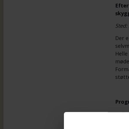
Efter
skyg
Sted:
Der e
selvm
Helle
møder
Formå
støtt
Prog
Velk
Fra s