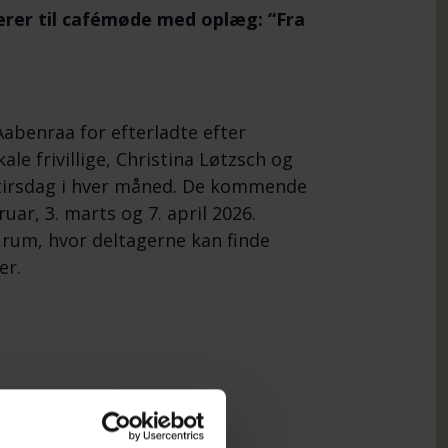
erer til cafémøde med oplæg: “Fra
Aabenraa for efterladte efter
e frivillige, Christina Løtzsch og
 tirsdag i hver måned. De kommende
uar, 3. marts og 7. april 2026.
 rum, hvor deltagerne kan finde
er.
ristina og Helle