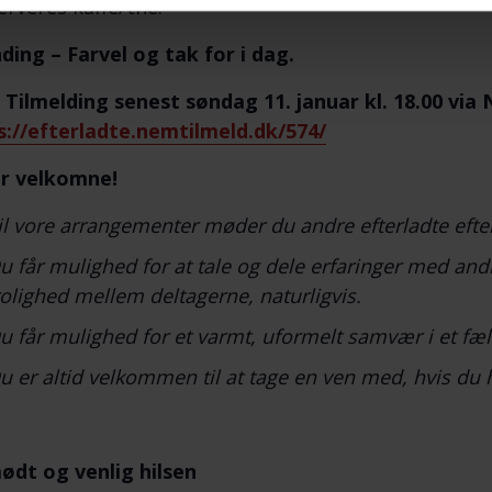
erveres kaffe/the.
ding – Farvel og tak for i dag.
 Tilmelding senest søndag 11. januar kl. 18.00 vi
s://efterladte.nemtilmeld.dk/574/
er velkomne!
il vore arrangementer møder du andre efterladte efte
u får mulighed for at tale og dele erfaringer med andr
rolighed mellem deltagerne, naturligvis.
u får mulighed for et varmt, uformelt samvær i et fæl
u er altid velkommen til at tage en ven med, hvis du 
ødt og venlig hilsen