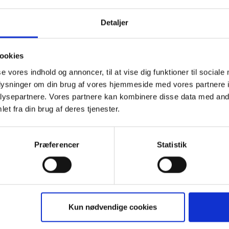
kkel Frey Damgaard var otte år, tog hans far sit ege
Detaljer
e over hans barndom og voksenliv. I årevis frygtede 
 at det kun var et spørgsmål om tid.
ookies
raget handler om at bevæge sig fra mørke til lys —
se vores indhold og annoncer, til at vise dig funktioner til sociale
t af det. Det er fortællingen om at finde tillid til ve
oplysninger om din brug af vores hjemmeside med vores partnere i
l selv at blive far.”
ysepartnere. Vores partnere kan kombinere disse data med andr
et fra din brug af deres tjenester.
l Frey Damgaard er journalist, tv- og radiovært, for
 for radioserien ”Selvmordstanker” på P1. Link til:
Po
Præferencer
Statistik
 om dagens oplæg, samtale og samvær.
gger op til et par timers samvær og samtale med and
øderne er tavshedspligtige samtalerum faciliteret af 
Kun nødvendige cookies
ktfuldt og ligeværdigt samvær.