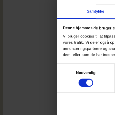
Da Mi
Samtykke
skygg
sig –
Denne hjemmeside bruger c
Fored
Vi bruger cookies til at tilpas
styre
vores trafik. Vi deler også 
søn ti
annonceringspartnere og anal
dem, eller som de har indsaml
Mikke
stået
Samtykkevalg
Nødvendig
Debat
Vi læ
Cafém
respe