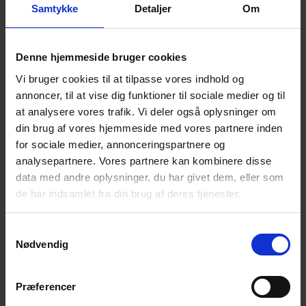
Samtykke
Detaljer
Om
Der serveres kaffe/the med kage og frugt.
Alle er velkomne!
Denne hjemmeside bruger cookies
Vi bruger cookies til at tilpasse vores indhold og
annoncer, til at vise dig funktioner til sociale medier og til
Til vore arrangementer møder du andre
at analysere vores trafik. Vi deler også oplysninger om
efterladte.
din brug af vores hjemmeside med vores partnere inden
for sociale medier, annonceringspartnere og
Du får mulighed for at tale og dele erfaringer
analysepartnere. Vores partnere kan kombinere disse
med andre i en
lignende situation som dig.
data med andre oplysninger, du har givet dem, eller som
Du får mulighed for et varmt, uformelt samvær i
de har indsamlet fra din brug af deres tjenester.
et
fællesskab, hvor selvmord ikke er tabu.
Du er altid velkommen til at tage en ven med, hvis
Samtykkevalg
Nødvendig
du har
behov for det.
Præferencer
Kontaktperson for cafégruppen i Holstebro: