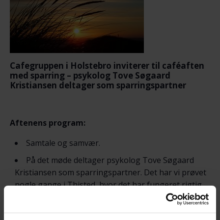
Cafegruppen i Holstebro inviterer til caféaften
med sparring – psykolog Tove Søgaard
Kristiansen deltager som sparringspartner
Aftenens program:
Samtale og samvær.
På det møde deltager psykolog Tove Søgaard
Kristiansen som sparringspartner. Det har vi prøvet
nogle gange i Thisted, hvor det har fungeret rigtig
godt. Tove har klinik i Nykøbing og bor i Thisted.