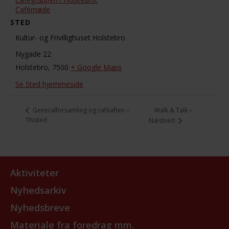
Cafémøde
STED
Kultur- og Frivillighuset Holstebro
Nygade 22
Holstebro
,
7500
+ Google Maps
Se Sted hjemmeside
Walk & Talk –
Generalforsamling og caféaften –
Thisted
Næstved
Aktiviteter
Nyhedsarkiv
Nyhedsbreve
Materiale fra foredrag mm.