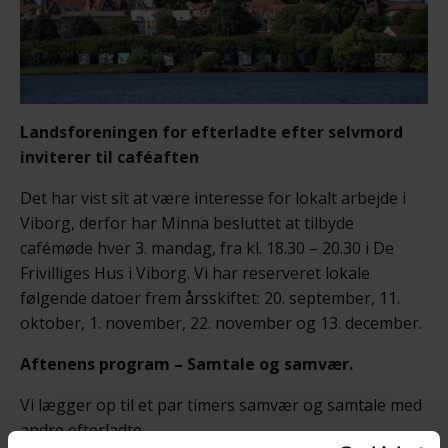
Landsforeningen for efterladte efter selvmord
inviterer til caféaften
Det har vist sit at være interesse for lokalt arbejde i
Viborg, derfor har Minna besluttet at tilbyde
cafémøde hver 3. mandag, fra kl. 18.30 – 20.30 i De
Frivilliges Hus i Viborg. Vi har reserveret lokale
følgende datoer frem årsskiftet: 20. september, 11.
oktober, 1. november, 22. november og 13. december.
Aftenens program – Samtale og samvær.
Vi lægger op til et par timers samvær og samtale med
andre efterladte.