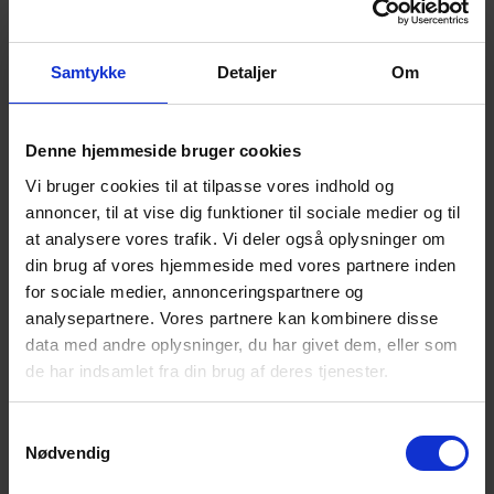
Her er det OK at tale om sorgen, savnet og de svære
følelser.
Samtykke
Detaljer
Om
Det der tales om, er i fortrolighed mellem deltagerne.
Der serveres kaffe/the.
Denne hjemmeside bruger cookies
NB! – Tilmelding senest d. 17. september via
Vi bruger cookies til at tilpasse vores indhold og
NemTilmeld:
Caféaften – Viborg (nemtilmeld.dk)
annoncer, til at vise dig funktioner til sociale medier og til
at analysere vores trafik. Vi deler også oplysninger om
Alle er velkomne!
din brug af vores hjemmeside med vores partnere inden
Til café- og temaaftener møder du andre
for sociale medier, annonceringspartnere og
efterladte.
analysepartnere. Vores partnere kan kombinere disse
data med andre oplysninger, du har givet dem, eller som
Du får mulighed for at tale og dele erfaringer
de har indsamlet fra din brug af deres tjenester.
med andre i en lignende situation som dig. – I
fortrolighed mellem deltagerne, naturligvis.
Samtykkevalg
Du får mulighed for et varmt, uformelt samvær i
Nødvendig
et fællesskab, hvor selvmord ikke er tabu.