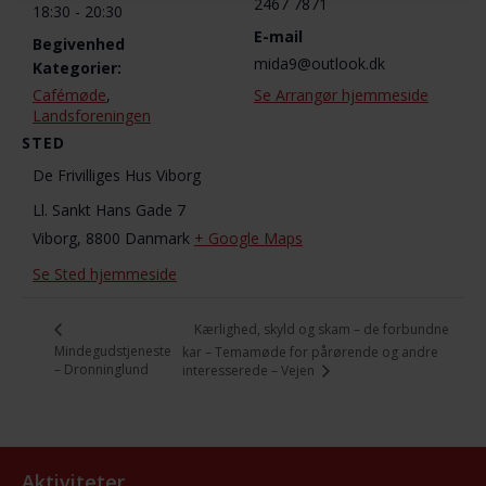
2467 7871
18:30 - 20:30
E-mail
Begivenhed
mida9@outlook.dk
Kategorier:
Cafémøde
,
Se Arrangør hjemmeside
Landsforeningen
STED
De Frivilliges Hus Viborg
Ll. Sankt Hans Gade 7
Viborg
,
8800
Danmark
+ Google Maps
Se Sted hjemmeside
Kærlighed, skyld og skam – de forbundne
Mindegudstjeneste
kar – Temamøde for pårørende og andre
– Dronninglund
interesserede – Vejen
Aktiviteter