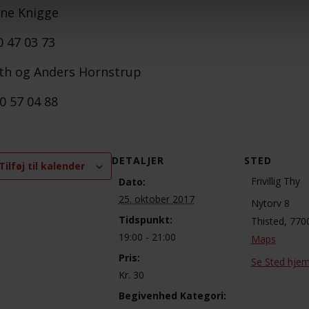
ne Knigge
0 47 03 73
th og Anders Hornstrup
30 57 04 88
DETALJER
STED
Tilføj til kalender
Frivillig Thy
Dato:
25. oktober 2017
Nytorv 8
Tidspunkt:
Thisted
,
770
19:00 - 21:00
Maps
Pris:
Se Sted hje
Kr. 30
Begivenhed Kategori: