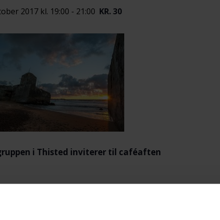
tober 2017 kl. 19:00
-
21:00
KR. 30
ruppen i Thisted inviterer til caféaften
nens program – Samtale og samvær
erveres kaffe/the med kage og frugt.