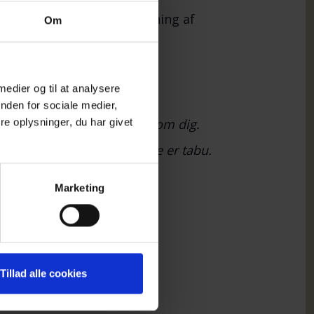
er 30 kr., som delvis dækning af
Om
 medier og til at analysere
nden for sociale medier,
e i en lignende situation som dig.
e oplysninger, du har givet
lesskab, hvor selvmord ikke er tabu.
har behov for det.
Marketing
Tillad alle cookies