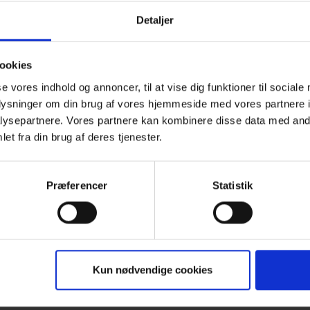
er velkommen.
Deltagere i vore arrangementer betal
Detaljer
udgifter.
ookies
se vores indhold og annoncer, til at vise dig funktioner til sociale
il café- og temaaftener møder du andre efterladte.
oplysninger om din brug af vores hjemmeside med vores partnere i
u får mulighed for at tale og dele erfaringer med andr
ysepartnere. Vores partnere kan kombinere disse data med andr
et fra din brug af deres tjenester.
u får mulighed for et varmt, uformelt samvær i et fæl
u er altid velkommen til at tage en ven med, hvis du 
Præferencer
Statistik
ktpersoner for cafegruppen i Thisted:
e Tang
Kun nødvendige cookies
2 40 87 84 eller
hanne@tang.dk