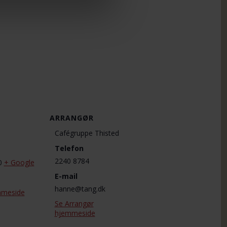
ARRANGØR
Cafégruppe Thisted
Telefon
2240 8784
0
+ Google
E-mail
hanne@tang.dk
mmeside
Se Arrangør
hjemmeside