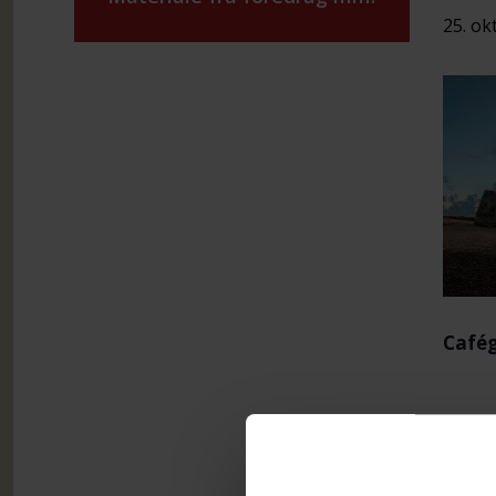
25. ok
Cafég
Afte
Der s