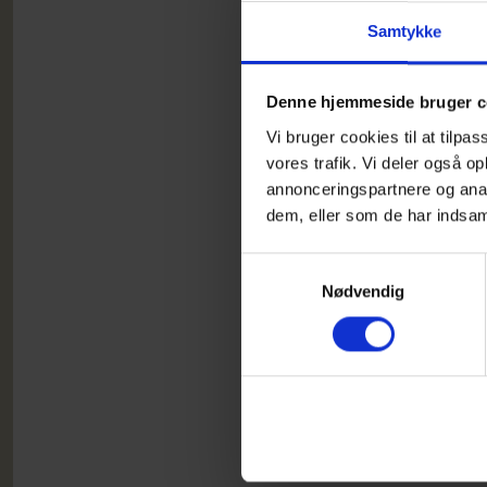
Alle 
Samtykke
vore 
Denne hjemmeside bruger c
Vi bruger cookies til at tilpas
T
vores trafik. Vi deler også 
D
annonceringspartnere og anal
dem, eller som de har indsaml
D
Samtykkevalg
D
Nødvendig
Konta
Hann
tlf. 2