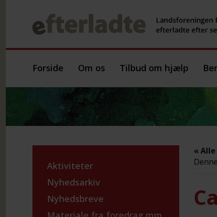
Forside
Om os
Tilbud om hjælp
Ber
« All
Denne 
Aktiviteter
Nyhedsarkiv
Ca
Nyhedsbreve
Materiale fra foredrag mm.