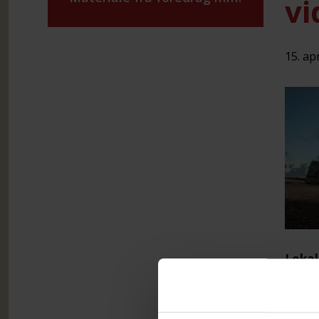
vi
15. apr
Lokal
Afte