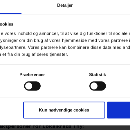
Detaljer
erveres kaffe/the med kage og frugt.
ookies
se vores indhold og annoncer, til at vise dig funktioner til sociale
er velkomne!
Deltagere i vore arrangementer betaler
oplysninger om din brug af vores hjemmeside med vores partnere i
ter.
ysepartnere. Vores partnere kan kombinere disse data med andr
et fra din brug af deres tjenester.
il café- og temaaftener møder du andre efterladte.
Præferencer
Statistik
u får mulighed for at tale og dele erfaringer med andr
u får mulighed for et varmt, uformelt samvær i et fæl
u er altid velkommen til at tage en ven med, hvis du 
Kun nødvendige cookies
ktpersoner for Lokalkreds Thy: