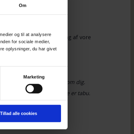
Om
 medier og til at analysere
 30 kr., som delvis dækning af vore
nden for sociale medier,
e oplysninger, du har givet
Marketing
e i en lignende situation som dig.
lesskab, hvor selvmord ikke er tabu.
har behov for det.
Tillad alle cookies