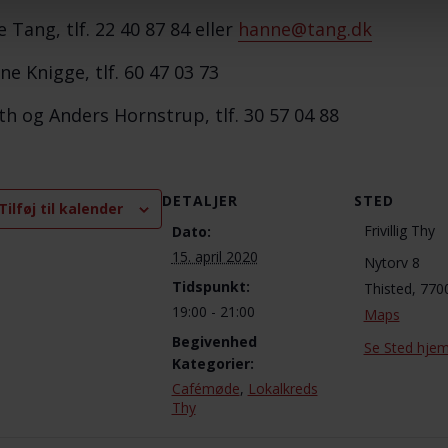
 Tang, tlf. 22 40 87 84 eller
hanne@tang.dk
ne Knigge, tlf. 60 47 03 73
th og Anders Hornstrup, tlf. 30 57 04 88
DETALJER
STED
Tilføj til kalender
Frivillig Thy
Dato:
15. april 2020
Nytorv 8
Tidspunkt:
Thisted
,
770
19:00 - 21:00
Maps
Begivenhed
Se Sted hje
Kategorier:
Cafémøde
,
Lokalkreds
Thy