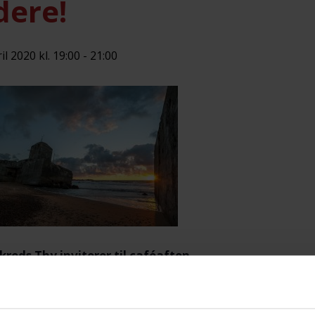
dere!
il 2020 kl. 19:00
-
21:00
kreds Thy inviterer til caféaften
nens program:
Samtale og samvær.