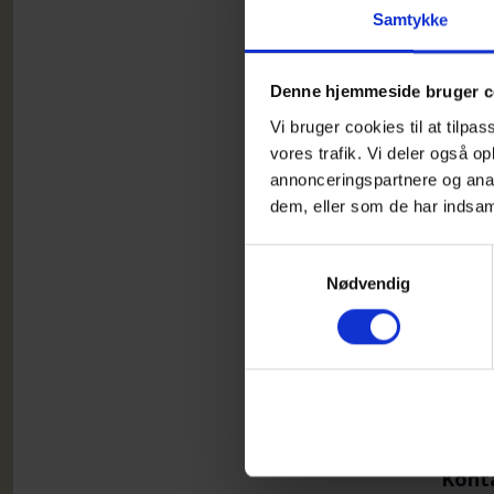
Samtykke
Der s
Denne hjemmeside bruger c
Vi bruger cookies til at tilpas
Alle 
vores trafik. Vi deler også 
udgif
annonceringspartnere og anal
dem, eller som de har indsaml
Samtykkevalg
T
Nødvendig
D
D
D
Konta