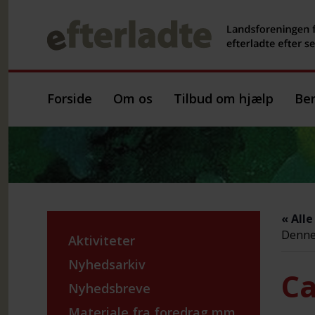
Forside
Om os
Tilbud om hjælp
Ber
« All
Denne 
Aktiviteter
Nyhedsarkiv
Ca
Nyhedsbreve
Materiale fra foredrag mm.