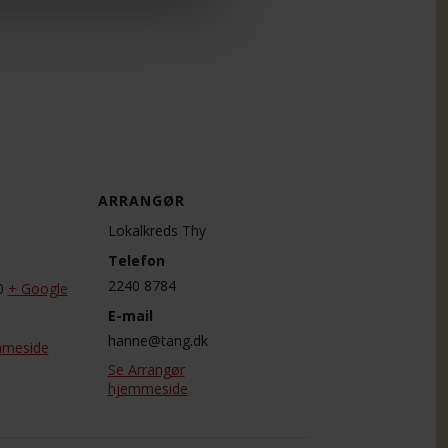
ARRANGØR
Lokalkreds Thy
Telefon
2240 8784
0
+ Google
E-mail
hanne@tang.dk
mmeside
Se Arrangør
hjemmeside