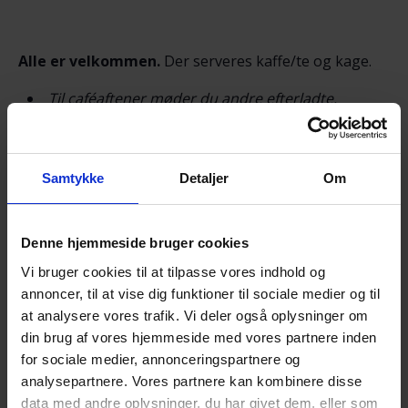
Alle er velkommen.
Der serveres kaffe/te og kage.
Til caféaftener møder du andre efterladte.
Du får mulighed for at tale og dele erfaringer
med andre i en lignende situation som dig.
Samtykke
Detaljer
Om
Du får mulighed for et varmt, uformelt samvær i
et forum, hvor selvmord ikke er tabu.
Du er altid velkommen til at tage en ven med, hvis
Denne hjemmeside bruger cookies
du har behov for det.
Vi bruger cookies til at tilpasse vores indhold og
annoncer, til at vise dig funktioner til sociale medier og til
at analysere vores trafik. Vi deler også oplysninger om
Nærmere oplysninger om ovenstående fås hos:
din brug af vores hjemmeside med vores partnere inden
Lilli Svendsen, tlf. 20 45 96 69,
for sociale medier, annonceringspartnere og
John Jespersen, tlf. 25 21 91 09 eller
analysepartnere. Vores partnere kan kombinere disse
data med andre oplysninger, du har givet dem, eller som
Johanne Hess, tlf. 20 25 00 90