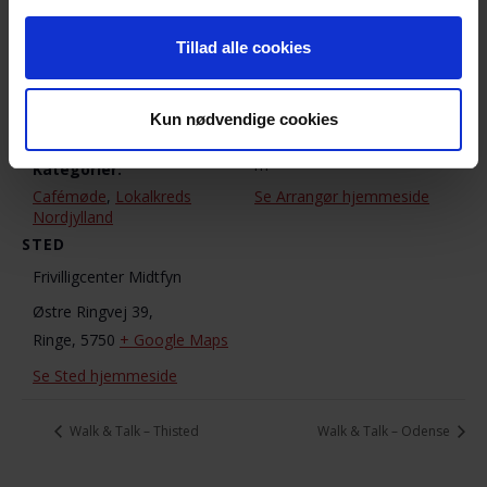
Lokalkreds Fyn
Dato:
Tillad alle cookies
1. august 2018
Telefon
2045 9669
Tidspunkt:
19:00 - 21:00
E-mail
Kun nødvendige cookies
smedpigen1@hotmail.co
Begivenhed
m
Kategorier:
Cafémøde
,
Lokalkreds
Se Arrangør hjemmeside
Nordjylland
STED
Frivilligcenter Midtfyn
Østre Ringvej 39,
Ringe
,
5750
+ Google Maps
Se Sted hjemmeside
Walk & Talk – Thisted
Walk & Talk – Odense