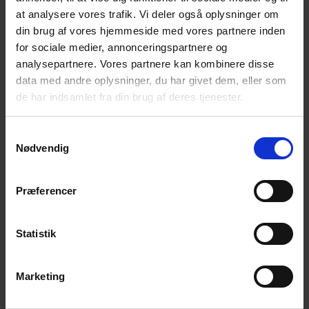
med andre i en lignende situation som dig.
at analysere vores trafik. Vi deler også oplysninger om
Du får mulighed for et varmt, uformelt samvær i
din brug af vores hjemmeside med vores partnere inden
et forum, hvor selvmord ikke er tabu.
for sociale medier, annonceringspartnere og
analysepartnere. Vores partnere kan kombinere disse
Du er altid velkommen til at tage en ven med, hvis
data med andre oplysninger, du har givet dem, eller som
du har behov for det.
de har indsamlet fra din brug af deres tjenester.
Samtykkevalg
Nærmere oplysninger om ovenstående fås hos:
Nødvendig
Lilli Svendsen, tlf. 20 45 96 69 eller
John Jespersen, tlf. 25 21 91 09
Præferencer
Statistik
Tilføj til kalender
Marketing
DETALJER
ARRANGØR