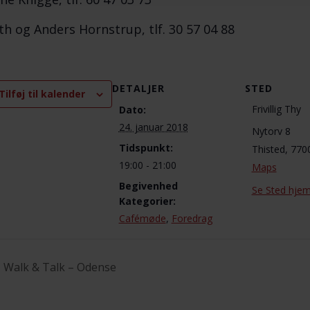
th og Anders Hornstrup, tlf. 30 57 04 88
DETALJER
STED
Tilføj til kalender
Frivillig Thy
Dato:
24. januar 2018
Nytorv 8
Tidspunkt:
Thisted
,
770
19:00 - 21:00
Maps
Begivenhed
Se Sted hje
Kategorier:
Cafémøde
,
Foredrag
Walk & Talk – Odense