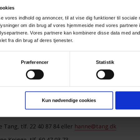
erveres kaffe/the med kage og frugt.
ookies
er velkomne!
Deltagere i vore arrangementer betaler
se vores indhold og annoncer, til at vise dig funktioner til sociale
ter.
oplysninger om din brug af vores hjemmeside med vores partnere i
ysepartnere. Vores partnere kan kombinere disse data med andr
et fra din brug af deres tjenester.
il café- og temaaftener møder du andre efterladte.
u får mulighed for at tale og dele erfaringer med andr
Præferencer
Statistik
u får mulighed for et varmt, uformelt samvær i et fæl
u er altid velkommen til at tage en ven med, hvis du 
Kun nødvendige cookies
ktpersoner for cafegruppen i Thisted:
 Tang, tlf. 22 40 87 84 eller
hanne@tang.dk
ne Knigge, tlf. 60 47 03 73