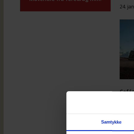
24. ja
Cafég
Afte
Samtykke
og s