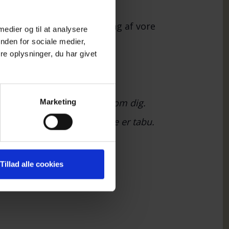
 30 kr., som delvis dækning af vore
 medier og til at analysere
nden for sociale medier,
e oplysninger, du har givet
e i en lignende situation som dig.
Marketing
lesskab, hvor selvmord ikke er tabu.
har behov for det.
Tillad alle cookies