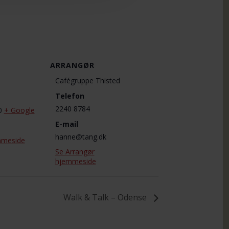
ARRANGØR
Cafégruppe Thisted
Telefon
2240 8784
0
+ Google
E-mail
hanne@tang.dk
mmeside
Se Arrangør
hjemmeside
Walk & Talk – Odense