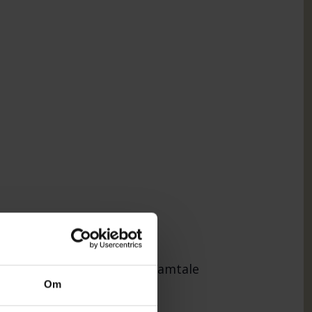
 Holwerda, Hillerslev – Samtale
Om