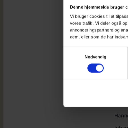
Der s
Denne hjemmeside bruger c
Alle 
Vi bruger cookies til at tilpas
udgif
vores trafik. Vi deler også 
annonceringspartnere og anal
dem, eller som de har indsaml
T
Samtykkevalg
D
Nødvendig
D
D
Konta
Hanne
Johan