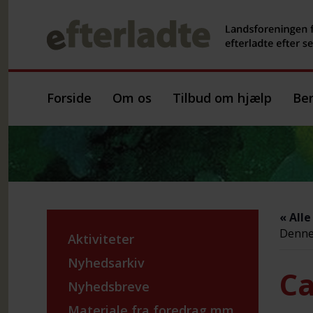
Forside
Om os
Tilbud om hjælp
Ber
« All
Denne 
Aktiviteter
Nyhedsarkiv
Ca
Nyhedsbreve
Materiale fra foredrag mm.