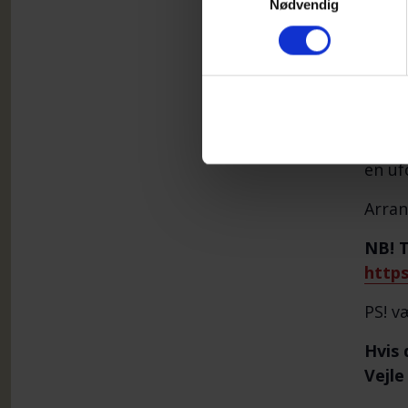
Nødvendig
Line 
psyko
under
super
Til m
en uf
Arran
NB! T
https
PS! v
Hvis 
Vejle