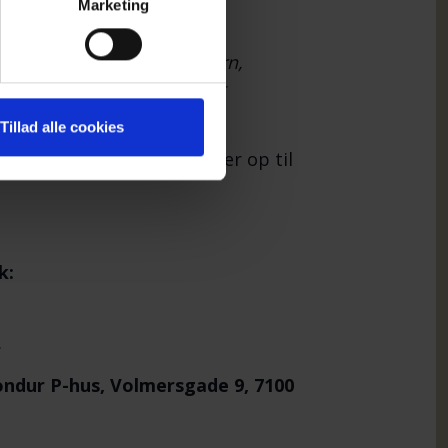
Marketing
. Selvstændig familie- og
oreningen Cancerramte Børn,
else”, børnebogsforfatter og
Tillad alle cookies
undt til. Vi håber, du møder op til
nk:
.
rondur P-hus, Volmersgade 9, 7100