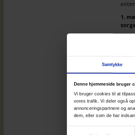
enten
1. mø
sorge
Line 
N
L
Samtykke
H
K
Denne hjemmeside bruger c
Vi bruger cookies til at tilpas
M
vores trafik. Vi deler også 
K
annonceringspartnere og anal
dem, eller som de har indsaml
Spørg
Samtykkevalg
Kort