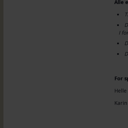
Alle 
T
D
I fo
D
D
For s
Helle
Karin