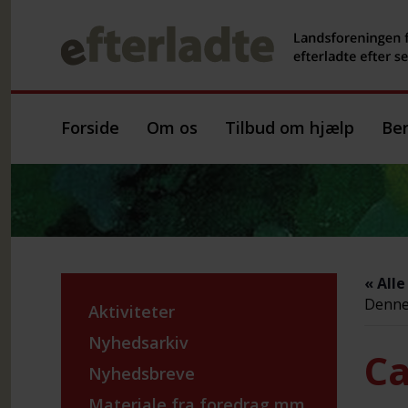
Forside
Om os
Tilbud om hjælp
Ber
« All
Denne 
Aktiviteter
Nyhedsarkiv
Ca
Nyhedsbreve
Materiale fra foredrag mm.