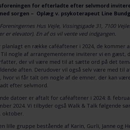
foreningen for efterladte efter selvmord inviter
med sorgen – Oplæg v. psykoterapeut Line Bundg
 Foreningernes Hus Vejle, Vissingsgade 31, 7100 Vejle.
er er elevator). En af os vil vente ved indgangen.
r planlagt en række caféaftener i 2024, de kommer al
. Til nogle af arrangementerne inviterer vi en gæst,
rfatter, der vil være med til at sætte ord på det tem
dende aften. Derudover vil også selv være med til 
, hvor vi får talt om nogle af de emner, der kan vær
ladt efter selvmord.
nde datoer er aftalt for caféaftener i 2024: 8. februa
ber 2024. Vi tilbyder også Walk & Talk følgende søn
. oktober.
 en lille gruppe bestående af Karin, Gurli, Janne og He