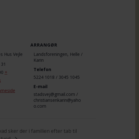
ARRANGØR
s Hus Vejle
Landsforeningen, Helle /
Karin
 31
Telefon
00
+
5224 1018 / 3045 1045
s
E-mail
mmeside
stadsvej@gmail.com /
christiansenkarin@yaho
o.com
d sker der i familien efter tab til
stved