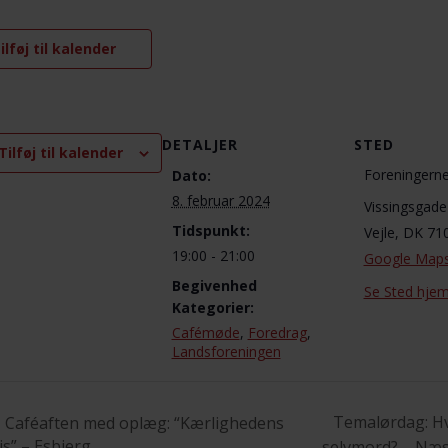
ilføj til kalender
DETALJER
STED
Tilføj til kalender
Foreningerne
Dato:
8. februar 2024
Vissingsgade
Tidspunkt:
Vejle
,
DK 71
19:00 - 21:00
Google Map
Begivenhed
Se Sted hje
Kategorier:
Cafémøde
,
Foredrag
,
Landsforeningen
Temalørdag: Hva
Caféaften med oplæg: “Kærlighedens
is” – Esbjerg
selvmord? – Næ