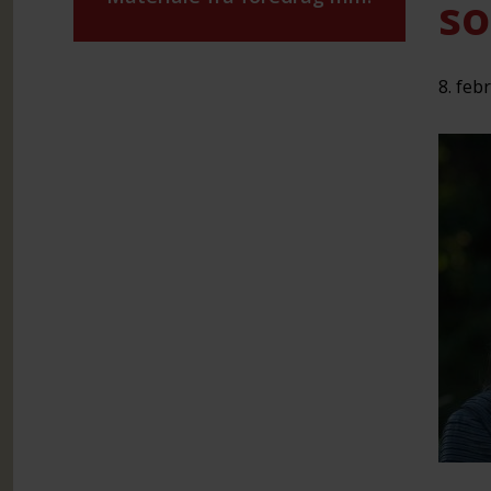
so
8. feb