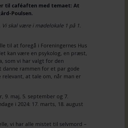
er til caféaften med temaet:
At
ård-Poulsen.
 Vi skal være i mødelokale 1 på 1.
le til at foregå i Foreningernes Hus
 det kan være en psykolog, en præst,
a, som vi har valgt for den
at danne rammen for et par gode
e relevant, at tale om, når man er
r, 9. maj, 5. september og 7.
dage i 2024: 17. marts, 18. august
lle, vi har alle mistet til selvmord –