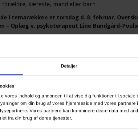
 forældre, kæreste, mand eller barn.
de i temarækken er torsdag d. 8. februar. Overskr
n – Oplæg v. psykoterapeut Line Bundgård-Pouls
skriver om aftenens program:
år vi mister en, der står hjertet nært, mister vi også
idt om 2-sporsmodellen og lidt om senfølger som efte
Detaljer
vordan lever man med sorgen efter et selvmord.
unsten at bede om hjælp
ookies
se vores indhold og annoncer, til at vise dig funktioner til sociale
ed berøringsangsten som modstander.
oplysninger om din brug af vores hjemmeside med vores partnere i
ærlighed har mange ansigter.
ysepartnere. Vores partnere kan kombinere disse data med andr
et fra din brug af deres tjenester.
smål fra deltagerne til mig.
 om aftenens oplægsholder: