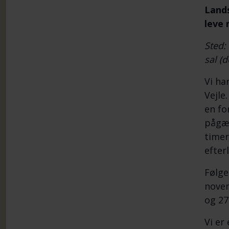
Lands
leve 
Sted:
sal (d
Vi ha
Vejle
en fo
pågæl
timer
efter
Følge
novem
og 27
Vi er