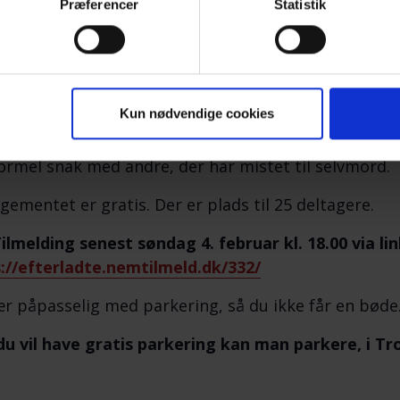
Præferencer
Statistik
Bundgård-Poulsen er 56 år. Mor til 2 døtre på 25 og 27
terapeut, gruppeleder hos Børnecancer Fonden og F
viser Psykoterapeutisk Institut i ”Tab, sorg og adskill
visor.
Link:
https://viewoftheheart.dk/
Kun nødvendige cookies
ødet byder vi på en kop kaffe/te med lidt sødt eller s
ormel snak med andre, der har mistet til selvmord.
gementet er gratis. Der er plads til 25 deltagere.
ilmelding senest søndag 4. februar kl. 18.00 via li
://efterladte.nemtilmeld.dk/332/
ær påpasselig med parkering, så du ikke får en bøde
du vil have gratis parkering kan man parkere, i T