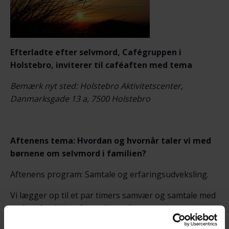
Efterladte efter selvmord, Cafégruppen i
Holstebro, inviterer til caféaften med tema
Bemærk nyt sted: Holstebro Aktivitetscenter,
Danmarksgade 13 a, 7500 Holstebro
Aftenens tema: Hvordan og hvornår taler vi med
børnene om selvmord i familien?
Aftenens program: Samtale og erfaringsudveksling.
Vi lægger op til et par timers samvær og samtale med
andre efterladte efter selvmord.