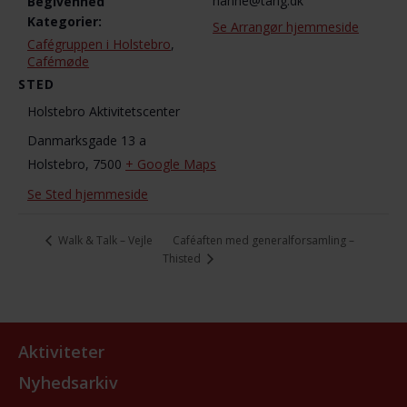
hanne@tang.dk
Begivenhed
Kategorier:
Se Arrangør hjemmeside
Cafégruppen i Holstebro
,
Cafémøde
STED
Holstebro Aktivitetscenter
Danmarksgade 13 a
Holstebro
,
7500
+ Google Maps
Se Sted hjemmeside
Caféaften med generalforsamling –
Walk & Talk – Vejle
Thisted
Aktiviteter
Nyhedsarkiv