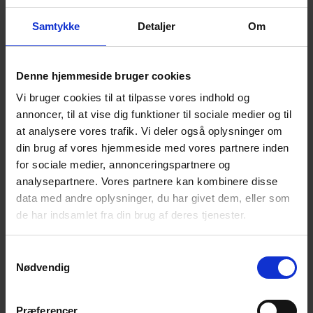
Her er det OK at tale om sorgen, savnet og de svære
følelser.
Samtykke
Detaljer
Om
Det der tales om, er i fortrolighed mellem deltagerne.
Der serveres kaffe/the med kage og frugt.
Denne hjemmeside bruger cookies
NB! – Tilmelding senest søndag 17. marts kl. 18.00
Vi bruger cookies til at tilpasse vores indhold og
via NemTilmeld:
annoncer, til at vise dig funktioner til sociale medier og til
https://efterladte.nemtilmeld.dk/312/
at analysere vores trafik. Vi deler også oplysninger om
din brug af vores hjemmeside med vores partnere inden
Alle er velkomne
!
for sociale medier, annonceringspartnere og
analysepartnere. Vores partnere kan kombinere disse
Til vore arrangementer møder du andre
data med andre oplysninger, du har givet dem, eller som
efterladte efter selvmord.
de har indsamlet fra din brug af deres tjenester.
Du får mulighed for at tale og dele erfaringer
med andre i en
lignende situation som dig. – I
Samtykkevalg
fortrolighed mellem deltagerne, naturligvis.
Nødvendig
Du får mulighed for et varmt, uformelt samvær i
et
fællesskab, hvor selvmord ikke er tabu.
Præferencer