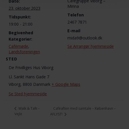
Cafégruppe Viborg –
Dato:
Minna
23. oktober 2023
Telefon
Tidspunkt:
2467 7871
19:00 - 21:00
E-mail
Begivenhed
mida9@outlook.dk
Kategorier:
Cafémøde
,
Se Arrangør hjemmeside
Landsforeningen
STED
De Frivilliges Hus Viborg
Ll. Sankt Hans Gade 7
Viborg
,
8800
Danmark
+ Google Maps
Se Sted hjemmeside
Caféaften med samtale – København –
Walk & Talk –
Vejle
AFLYST!